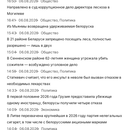
16:50
06.08.2026
Общество
Направлено в суд коррупционное дело директора лесхоза в
Могилеве
16:41
06.08.2026
Общество, Политика
Из Мьянмы возвращена удерживаемая белоруска
15:43
06.08.2026
Общество
В 21 районе Беларуси запрещено посещать леса, полностью
разрешено — лишь в двух
15:04
06.08.2026
Общество
В Сенненском районе 62-летняя женщина угрожала убить
сожителя — возбуждено уголовное дело
14:56
06.08.2026
Общество, Политика
Статкевич считает, что его инсульт в неволе был вызван отказом в
необходимых лекарствах
14:33
06.08.2026
Политика
В первой половине 2026 года Грузия предоставила убежище
одному иностранцу, белорусы получили четыре отказа
14:09
06.08.2026
Экономика
В Литве перехвачена крупнейшая в 2026 году партия нелегальных
сигарет, в том числе с белорусскими акцизными марками
14:04
06.08.2026
Политика