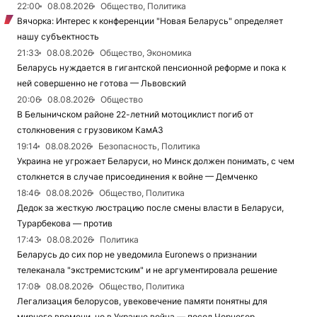
22:00
08.08.2026
Общество, Политика
Вячорка: Интерес к конференции "Новая Беларусь" определяет
нашу субъектность
21:33
08.08.2026
Общество, Экономика
Беларусь нуждается в гигантской пенсионной реформе и пока к
ней совершенно не готова — Львовский
20:06
08.08.2026
Общество
В Белыничском районе 22-летний мотоциклист погиб от
столкновения с грузовиком КамАЗ
19:14
08.08.2026
Безопасность, Политика
Украина не угрожает Беларуси, но Минск должен понимать, с чем
столкнется в случае присоединения к войне — Демченко
18:46
08.08.2026
Общество, Политика
Дедок за жесткую люстрацию после смены власти в Беларуси,
Турарбекова — против
17:43
08.08.2026
Политика
Беларусь до сих пор не уведомила Euronews о признании
телеканала "экстремистским" и не аргументировала решение
17:08
08.08.2026
Общество, Политика
Легализация белорусов, увековечение памяти понятны для
мирного времени, но в Украине война — посол Чорногор