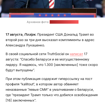
Архивное фото:
Wikimedia Commons
17 августа,
Позірк
.
Президент США Дональд Трамп во
второй раз за три дня высказал комплименты в адрес
Александра Лукашенко.
В своей социальной сети TruthSocial он
написал
17
августа: “Спасибо Беларуси и ее могущественному
лидеру. Я надеюсь, что 1.300 [заключенных] тоже скоро
будут выпущены“.
При этом публикация содержит гиперссылку на пост
профиля “kallitout“, в котором автор обвиняет
неназванные “левые СМИ“ в умалчивании о Беларуси,
где “президент Трамп только что добился освобождения
[16] заключенных“.