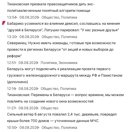
Тихановская призвала правозащитников дать экс-
политзаключенным понятный алгоритм помощи
13:54
08.08.2026
Общество, Политика
Бабарико усомнился во влиянии демсил, сославшись на мнения
"друзей в Беларуси", Латушко парировал: "У нас разные друзья"
13:20
08.08.2026
Общество, Политика
Северинец: Нужно иметь команды, готовые при возможности
провести в регионах Беларуси "от акций и новых выборов до
реформ"
12:51
08.08.2026
Политика, Экономика
Беларусь могут подключить к реализации проекта первого
грузового железнодорожного маршрута между РФ и Пакистаном
(дополнено)
12:16
08.08.2026
Общество, Политика
Тихановская: Перемены в Беларуси — вопрос времени, мы можем
повлиять на создание нового окна возможностей
11:27
08.08.2026
Общество
Сильный ветер 6 августа повалил 2,4 тыс. деревьев, повредил
крыши более 700 домов — уточненные данные МЧС
10:50
08.08.2026
Общество, Политика