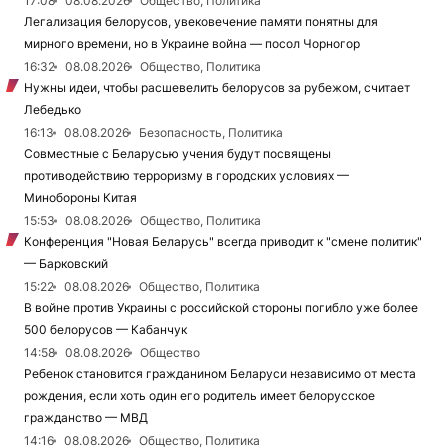
17:08
08.08.2026
Общество, Политика
Легализация белорусов, увековечение памяти понятны для
мирного времени, но в Украине война — посол Чорногор
16:32
08.08.2026
Общество, Политика
Нужны идеи, чтобы расшевелить белорусов за рубежом, считает
Лебедько
16:13
08.08.2026
Безопасность, Политика
Совместные с Беларусью учения будут посвящены
противодействию терроризму в городских условиях —
Минобороны Китая
15:53
08.08.2026
Общество, Политика
Конференция "Новая Беларусь" всегда приводит к "смене политик"
— Барковский
15:22
08.08.2026
Общество, Политика
В войне против Украины с российской стороны погибло уже более
500 белорусов — Кабанчук
14:58
08.08.2026
Общество
Ребенок становится гражданином Беларуси независимо от места
рождения, если хоть один его родитель имеет белорусское
гражданство — МВД
14:16
08.08.2026
Общество, Политика