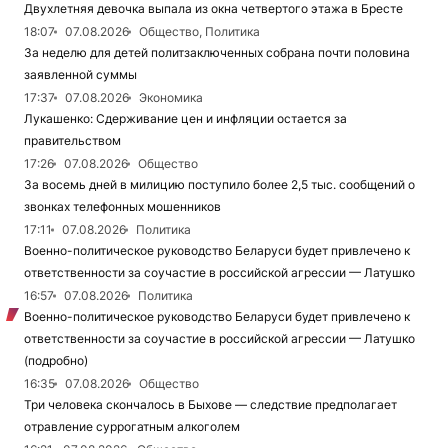
Двухлетняя девочка выпала из окна четвертого этажа в Бресте
18:07
07.08.2026
Общество, Политика
За неделю для детей политзаключенных собрана почти половина
заявленной суммы
17:37
07.08.2026
Экономика
Лукашенко: Сдерживание цен и инфляции остается за
правительством
17:26
07.08.2026
Общество
За восемь дней в милицию поступило более 2,5 тыс. сообщений о
звонках телефонных мошенников
17:11
07.08.2026
Политика
Военно-политическое руководство Беларуси будет привлечено к
ответственности за соучастие в российской агрессии — Латушко
16:57
07.08.2026
Политика
Военно-политическое руководство Беларуси будет привлечено к
ответственности за соучастие в российской агрессии — Латушко
(подробно)
16:35
07.08.2026
Общество
Три человека скончалось в Быхове — следствие предполагает
отравление суррогатным алкоголем