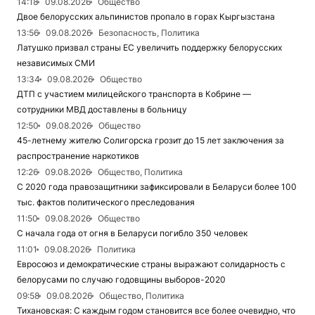
14:18
09.08.2026
Общество
Двое белорусских альпинистов пропало в горах Кыргызстана
13:56
09.08.2026
Безопасность, Политика
Латушко призвал страны ЕС увеличить поддержку белорусских
независимых СМИ
13:34
09.08.2026
Общество
ДТП с участием милицейского транспорта в Кобрине —
сотрудники МВД доставлены в больницу
12:50
09.08.2026
Общество
45-летнему жителю Солигорска грозит до 15 лет заключения за
распространение наркотиков
12:26
09.08.2026
Общество, Политика
С 2020 года правозащитники зафиксировали в Беларуси более 100
тыс. фактов политического преследования
11:50
09.08.2026
Общество
С начала года от огня в Беларуси погибло 350 человек
11:01
09.08.2026
Политика
Евросоюз и демократические страны выражают солидарность с
белорусами по случаю годовщины выборов-2020
09:58
09.08.2026
Общество, Политика
Тихановская: С каждым годом становится все более очевидно, что