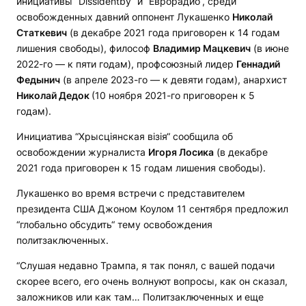
инициативы “Dissidentby“ и “Еврорадио“, среди
освобожденных давний оппонент Лукашенко
Николай
Статкевич
(в декабре 2021 года приговорен к 14 годам
лишения свободы), философ
Владимир Мацкевич
(в июне
2022-го — к пяти годам), профсоюзный лидер
Геннадий
Федынич
(в апреле 2023-го — к девяти годам), анархист
Николай Дедок
(10 ноября 2021-го приговорен к 5
годам).
Инициатива “Хрысціянская візія“ сообщила об
освобождении журналиста
Игоря Лосика
(в декабре
2021 года приговорен к 15 годам лишения свободы).
Лукашенко во время встречи с представителем
президента США Джоном Коулом 11 сентября предложил
“глобально обсудить“ тему освобождения
политзаключенных.
“Слушая недавно Трампа, я так понял, с вашей подачи
скорее всего, его очень волнуют вопросы, как он сказал,
заложников или как там… Политзаключенных и еще