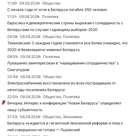
11:50
09.08.2026
Общество
С начала года от огня в Беларуси погибло 350 человек
11:01
09.08.2026
Политика
Евросоюз и демократические страны выражают солидарность с
белорусами по случаю годовщины выборов-2020
09:58
09.08.2026
Общество, Политика
Тихановская: С каждым годом становится все более очевидно, что
2020-й безвозвратно изменил Беларусь
09:05
09.08.2026
Политика
Лукашенко заинтересован в “наращивании сотрудничества” с
Сингапуром
23:49
08.08.2026
Общество
Электроснабжение восстановлено во всех пострадавших от
непогоды поселениях Беларуси
22:00
08.08.2026
Общество, Политика
Вячорка: Интерес к конференции "Новая Беларусь" определяет
нашу субъектность
21:33
08.08.2026
Общество, Экономика
Беларусь нуждается в гигантской пенсионной реформе и пока к
ней совершенно не готова — Львовский