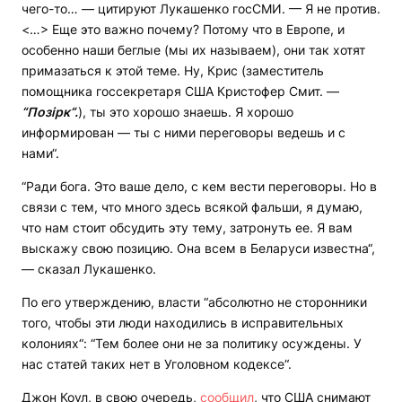
чего-то… — цитируют Лукашенко госСМИ. — Я не против.
<…> Еще это важно почему? Потому что в Европе, и
особенно наши беглые (мы их называем), они так хотят
примазаться к этой теме. Ну, Крис (заместитель
помощника госсекретаря США Кристофер Смит. —
“Позірк“.
), ты это хорошо знаешь. Я хорошо
информирован — ты с ними переговоры ведешь и с
нами“.
“Ради бога. Это ваше дело, с кем вести переговоры. Но в
связи с тем, что много здесь всякой фальши, я думаю,
что нам стоит обсудить эту тему, затронуть ее. Я вам
выскажу свою позицию. Она всем в Беларуси известна“,
— сказал Лукашенко.
По его утверждению, власти “абсолютно не сторонники
того, чтобы эти люди находились в исправительных
колониях“: “Тем более они не за политику осуждены. У
нас статей таких нет в Уголовном кодексе“.
Джон Коул, в свою очередь,
сообщил
, что США снимают