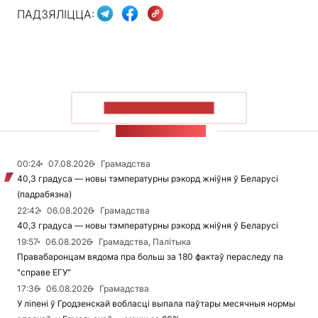
ПАДЗЯЛІЦЦА:
ПАКАЗАЦЬ БОЛЬШ
СТУЖКА НАВІН
00:24
07.08.2026
Грамадства
40,3 градуса — новы тэмпературны рэкорд жніўня ў Беларусі
(падрабязна)
22:42
06.08.2026
Грамадства
40,3 градуса — новы тэмпературны рэкорд жніўня ў Беларусі
19:57
06.08.2026
Грамадства, Палітыка
Правабаронцам вядома пра больш за 180 фактаў пераследу па
"справе ЕГУ"
17:36
06.08.2026
Грамадства
У ліпені ў Гродзенскай вобласці выпала паўтары месячныя нормы