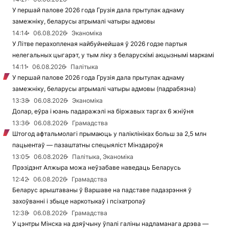
У першай палове 2026 года Грузія дала прытулак аднаму
замежніку, беларусы атрымалі чатыры адмовы
14:14
06.08.2026
Эканоміка
У Літве перахопленая найбуйнейшая ў 2026 годзе партыя
нелегальных цыгарэт, у тым ліку з беларускімі акцызнымі маркамі
14:11
06.08.2026
Палітыка
У першай палове 2026 года Грузія дала прытулак аднаму
замежніку, беларусы атрымалі чатыры адмовы (падрабязна)
13:38
06.08.2026
Эканоміка
Долар, еўра і юань падаражэлі на біржавых таргах 6 жніўня
13:36
06.08.2026
Грамадства
Штогод афтальмолагі прымаюць у паліклініках больш за 2,5 млн
пацыентаў — пазаштатны спецыяліст Мінздароўя
13:05
06.08.2026
Палітыка, Эканоміка
Прэзідэнт Алжыра можа неўзабаве наведаць Беларусь
12:42
06.08.2026
Грамадства
Беларус арыштаваны ў Варшаве на падставе падазрэння ў
захоўванні і збыце наркотыкаў і псіхатропаў
12:38
06.08.2026
Грамадства
У цэнтры Мінска на дзяўчыну ўпалі галіны надламанага дрэва —