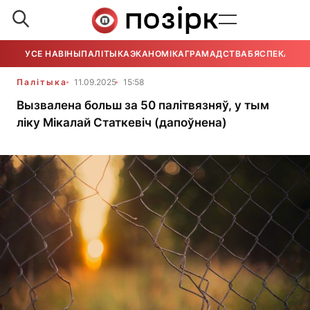
УСЕ НАВІНЫ
ПАЛІТЫКА
ЭКАНОМІКА
ГРАМАДСТВА
БЯСПЕКА
УСЕ
Палітыка
11.09.2025
15:58
Вызвалена больш за 50 палітвязняў, у тым
ліку Мікалай Статкевіч (дапоўнена)