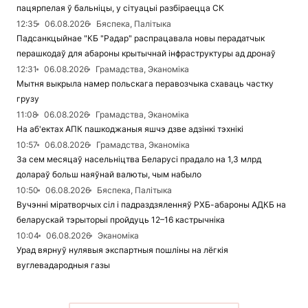
пацярпелая ў бальніцы, у сітуацыі разбіраецца СК
12:35
06.08.2026
Бяспека, Палітыка
Падсанкцыйнае "КБ "Радар" распрацавала новы перадатчык
перашкодаў для абароны крытычнай інфраструктуры ад дронаў
12:31
06.08.2026
Грамадства, Эканоміка
Мытня выкрыла намер польскага перавозчыка схаваць частку
грузу
11:08
06.08.2026
Грамадства, Эканоміка
На аб'ектах АПК пашкоджаныя яшчэ дзве адзінкі тэхнікі
10:57
06.08.2026
Грамадства, Эканоміка
За сем месяцаў насельніцтва Беларусі прадало на 1,3 млрд
долараў больш наяўнай валюты, чым набыло
10:50
06.08.2026
Бяспека, Палітыка
Вучэнні міратворчых сіл і падраздзяленняў РХБ-абароны АДКБ на
беларускай тэрыторыі пройдуць 12–16 кастрычніка
10:04
06.08.2026
Эканоміка
Урад вярнуў нулявыя экспартныя пошліны на лёгкія
вуглевадародныя газы