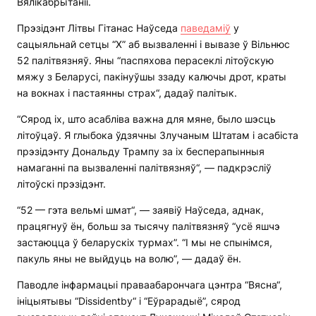
Вялікабрытаніі.
Прэзідэнт Літвы Гітанас Наўседа
паведаміў
у
сацыяльнай сетцы “X” аб вызваленні і вывазе ў Вільнюс
52 палітвязняў. Яны “паспяхова перасеклі літоўскую
мяжу з Беларусі, пакінуўшы ззаду калючы дрот, краты
на вокнах і пастаянны страх“, дадаў палітык.
“Сярод іх, што асабліва важна для мяне, было шэсць
літоўцаў. Я глыбока ўдзячны Злучаным Штатам і асабіста
прэзідэнту Дональду Трампу за іх бесперапынныя
намаганні па вызваленні палітвязняў“, — падкрэсліў
літоўскі прэзідэнт.
“52 — гэта вельмі шмат“, — заявіў Наўседа, аднак,
працягнуў ён, больш за тысячу палітвязняў “усё яшчэ
застаюцца ў беларускіх турмах”. “І мы не спынімся,
пакуль яны не выйдуць на волю”, — дадаў ён.
Паводле інфармацыі праваабарончага цэнтра “Вясна“,
ініцыятывы “Dissidentby“ і “Еўрарадыё”, сярод