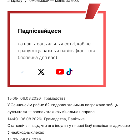
ападкаў, у Гомельскай — менш за 60%
Падпісвайцеся
на нашы сацыяльныя сеткі, каб не
прапусціць важныя навіны (калі гэта
бяспечна для вас)
15:08
06.08.2026
Грамадства
У Сенненскім раёне 62-гадовая жанчына пагражала забіць
сужыцеля — распачатая крымінальная справа
14:49
06.08.2026
Грамадства, Палітыка
Статкевіч лічыць, что яго інсульт у няволі быў выкліканы адмоваю
ў неабходных леках
14:27
06.08.2026