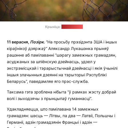
Крыніца:
pixabay.com
11 верасня,
Позірк
.
“На просьбу прэзідэнта ЗША і іншых
кіраўнікоў дзяржаў“ Аляксандр Лукашэнка прыняў
рашэнне аб памілаванні “шэрагу замежных грамадзян,
асуджаных за шпіёнскую дзейнасць, удзел у
экстрэмісцкай і тэрарыстычнай дзейнасці і якія ўчынілі
іншыя злачынныя дзеянні на тэрыторыі Рэспублікі
Беларусь”, паведамляе яго прэс-служба.
Таксама гэта зроблена нібыта “ў рамках жэсту добрай
волі і зыходзячы з прынцыпаў гуманнасці”.
Удакладняецца, што памілавана 14 замежных
грамадзян: шэсць — Літвы, па два — Латвіі, Польшчы і
Германіі, адзін грамадзянін Францыі і адзін —