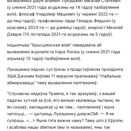
вызваленых даўні апанент Лукашэнкі Мікалай Статкевіч
(у снежні 2021 года асуджаны на 14 гадоў пазбаўлення
волі), філосаф Уладзімір Мацкевіч (у чэрвені 2022-га —
да пяці гадоў), прафсаюзны лідар Генадзь Фядыніч (у
красавіку 2023-га — да дзевяці гадоў), анархіст Мікалай
Дзядок (10 лістапада 2021-га асуджаны на 5 гадоў).
Ініцыятыва “Хрысціянская візія” паведаміла аб
вызваленні журналіста Ігара Лосіка (у снежні 2021 года
атрымаў 15 гадоў пазбаўлення волі).
Лукашэнка падчас сустрэчы з прадстаўніком прэзідэнта
ЗША Джонам Коўлам 11 верасня прапанаваў “глабальна
абмеркаваць” тэму вызвалення палітвязняў.
“Слухаючы нядаўна Трампа, я так зразумеў, з вашай
падачы хутчэй за ўсё, яго вельмі хвалююць пытанні, як
ён сказаў, закладнікаў ці як там… палітвязняў і яшчэ
чагосьці… — цытуюць Лукашэнку дзяржСМІ. — Я не
супраць. <…> Яшчэ гэта важна чаму? Таму што ў Еўропе,
і асабліва нашы збеглыя (мы іх называем), яны так