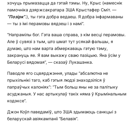
хочуць прымазацца да гэтай тэмы. Ну, Крыс (намеснік
памочніка дзяржсакратара ЗША Крыстафер Сміт. —
“Позірк”
.), ты гэта добра ведаеш. Я добра інфармаваны
— ты з імі перамовы вядзеш і з намі“.
“Напрамілы бог. Гэта ваша справа, з кім весці перамовы.
Але ў сувязі з тым, што шмат тут усякай фальшы, я
думаю, што нам варта абмеркаваць гэтую тэму,
закрануць яе. Я вам выкажу сваю пазіцыю. Яна ўсім у
Беларусі вядомая”, — сказаў Лукашэнка.
Паводле яго сцвярджэння, улады “абсалютна не
прыхільнікі таго, каб гэтыя людзі знаходзіліся ў
папраўчых калоніях“: “Тым больш яны не за палітыку
асуджаныя. У нас артыкулаў такіх няма ў Крымінальным
кодэксе”.
Джон Коўл паведаміў, што ЗША здымаюць санкцыі з
беларускай авіякампаніі “Белавія”.