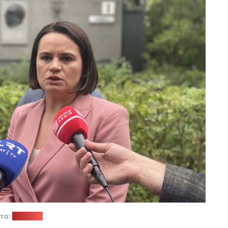
то:
"Позірк"