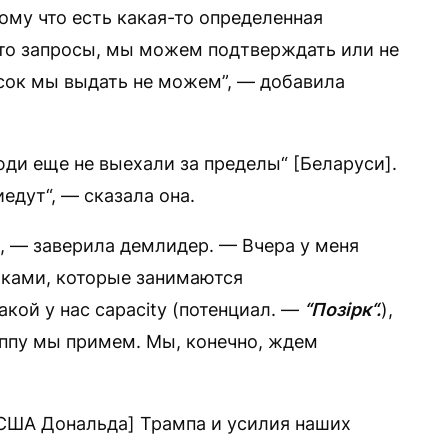
тому что есть какая-то определенная
е-то запросы, мы можем подтверждать или не
исок мы выдать не можем”, — добавила
юди еще не выехали за пределы“ [Беларуси].
иедут“, — сказала она.
, — заверила демлидер. — Вчера у меня
иками, которые занимаются
кой у нас capacity (потенциал. —
“Позірк“.
),
уппу мы примем. Мы, конечно, ждем
[США Дональда] Трампа и усилия наших