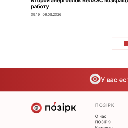
Второй энергоблок БелАЭС возвращ
работу
09:19
06.08.2026
П
У вас е
ПОЗІРК
О нас
ПОЗІРК+
Контакты