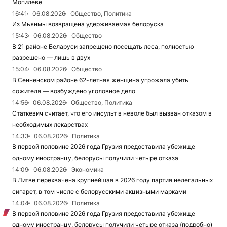
Могилеве
16:41
06.08.2026
Общество, Политика
Из Мьянмы возвращена удерживаемая белоруска
15:43
06.08.2026
Общество
В 21 районе Беларуси запрещено посещать леса, полностью
разрешено — лишь в двух
15:04
06.08.2026
Общество
В Сенненском районе 62-летняя женщина угрожала убить
сожителя — возбуждено уголовное дело
14:56
06.08.2026
Общество, Политика
Статкевич считает, что его инсульт в неволе был вызван отказом в
необходимых лекарствах
14:33
06.08.2026
Политика
В первой половине 2026 года Грузия предоставила убежище
одному иностранцу, белорусы получили четыре отказа
14:09
06.08.2026
Экономика
В Литве перехвачена крупнейшая в 2026 году партия нелегальных
сигарет, в том числе с белорусскими акцизными марками
14:04
06.08.2026
Политика
В первой половине 2026 года Грузия предоставила убежище
одному иностранцу, белорусы получили четыре отказа (подробно)