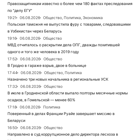
Правозащитникам известно о более чем 180 фактах преследования
по "делу ЕГУ"
19:21
06.08.2026
Общество, Политика, Экономика
Польская таможня не выпустила фуру с товарами, следовавшими
в Узбекистан через Беларусь
19:16
06.08.2026
Общество
МВД отчиталось о раскрытии дела ОПГ, дважды похитившей
одного и того же человека в 2019 году
17:52
06.08.2026
Общество
В Гродно в гараже взрыв, двое в больнице
17:44
06.08.2026
Общество, Политика
Назначено три новых начальника в региональные УСК
17:32
06.08.2026
Общество
В июле в Гродненской области выпало полторы месячные нормы
осадков, в Гомельской — менее 60%
17:18
06.08.2026
Политика
Поверенный в делах Франции Руайе завершает миссию в
Беларуси
16:50
06.08.2026
Общество
Направлено в суд коррупционное дело директора лесхоза в