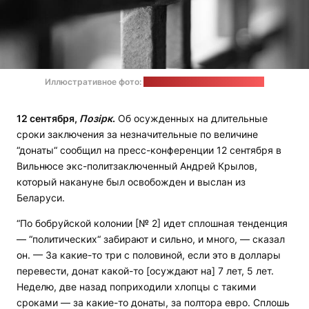
Иллюстративное фото:
Marco Chilese / unsplash.com
12 сентября,
Позірк
.
Об осужденных на длительные
сроки заключения за незначительные по величине
“донаты“ сообщил на пресс-конференции 12 сентября в
Вильнюсе экс-политзаключенный Андрей Крылов,
который накануне был освобожден и выслан из
Беларуси.
“По бобруйской колонии [№ 2] идет сплошная тенденция
— “политических“ забирают и сильно, и много, — сказал
он. — За какие-то три с половиной, если это в доллары
перевести, донат какой-то [осуждают на] 7 лет, 5 лет.
Неделю, две назад поприходили хлопцы с такими
сроками — за какие-то донаты, за полтора евро. Сплошь