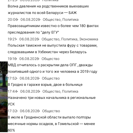
Волна давления на родственников выехавших
журналистов по всей Беларуси — БАЖ
20:06
06.08.2026
Общество, Политика
Правозащитникам известно о более чем 180 фактах
преследования по "делу ЕГУ"
19:21
06.08.2026
Общество, Политика, Экономика
Польская таможня не выпустила фуру с товарами,
следовавшими в Узбекистан через Беларусь
19:16
06.08.2026
Общество
МВД отчиталось о раскрытии дела ОПГ, дважды
похитившей одного и того же человека в 2019 году
17:52
06.08.2026
Общество
В Гродно в гараже взрыв, двое в больнице
17:44
06.08.2026
Общество, Политика
Назначено три новых начальника в региональные
УСК
17:32
06.08.2026
Общество
В июле в Гродненской области выпало полторы
месячные нормы осадков, в Гомельской — менее
60%