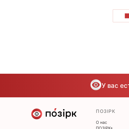
П
У вас е
ПОЗІРК
О нас
ПОЗІРК+