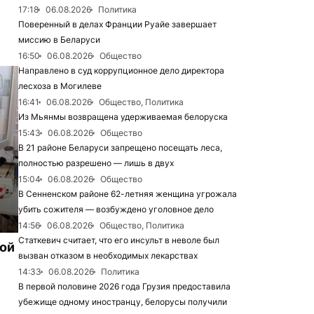
17:18
06.08.2026
Политика
Поверенный в делах Франции Руайе завершает
миссию в Беларуси
16:50
06.08.2026
Общество
Направлено в суд коррупционное дело директора
лесхоза в Могилеве
16:41
06.08.2026
Общество, Политика
Из Мьянмы возвращена удерживаемая белоруска
15:43
06.08.2026
Общество
В 21 районе Беларуси запрещено посещать леса,
полностью разрешено — лишь в двух
15:04
06.08.2026
Общество
В Сенненском районе 62-летняя женщина угрожала
убить сожителя — возбуждено уголовное дело
14:56
06.08.2026
Общество, Политика
Статкевич считает, что его инсульт в неволе был
рой
вызван отказом в необходимых лекарствах
14:33
06.08.2026
Политика
В первой половине 2026 года Грузия предоставила
убежище одному иностранцу, белорусы получили