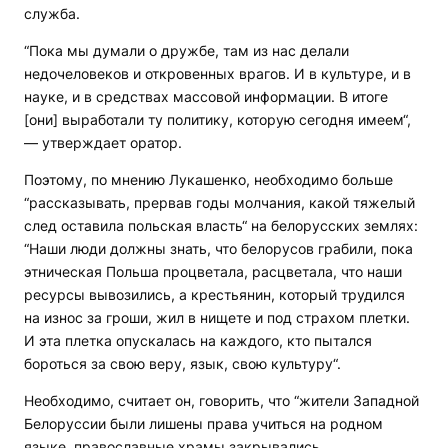
служба.
“Пока мы думали о дружбе, там из нас делали
недочеловеков и откровенных врагов. И в культуре, и в
науке, и в средствах массовой информации. В итоге
[они] выработали ту политику, которую сегодня имеем“,
— утверждает оратор.
Поэтому, по мнению Лукашенко, необходимо больше
“рассказывать, прервав годы молчания, какой тяжелый
след оставила польская власть“ на белорусских землях:
“Наши люди должны знать, что белорусов грабили, пока
этническая Польша процветала, расцветала, что наши
ресурсы вывозились, а крестьянин, который трудился
на износ за гроши, жил в нищете и под страхом плетки.
И эта плетка опускалась на каждого, кто пытался
бороться за свою веру, язык, свою культуру“.
Необходимо, считает он, говорить, что “жители Западной
Белоруссии были лишены права учиться на родном
языке, православные храмы закрывались,