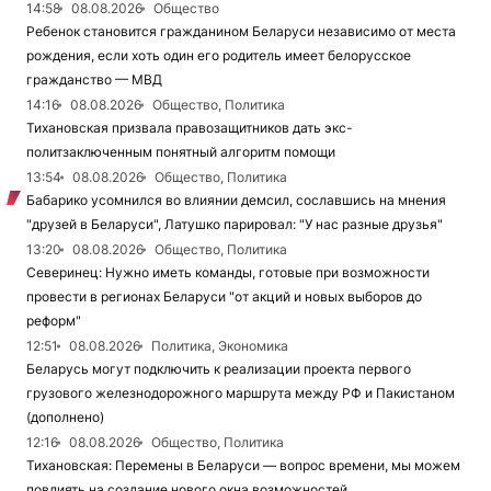
14:58
08.08.2026
Общество
Ребенок становится гражданином Беларуси независимо от места
рождения, если хоть один его родитель имеет белорусское
гражданство — МВД
14:16
08.08.2026
Общество, Политика
Тихановская призвала правозащитников дать экс-
политзаключенным понятный алгоритм помощи
13:54
08.08.2026
Общество, Политика
Бабарико усомнился во влиянии демсил, сославшись на мнения
"друзей в Беларуси", Латушко парировал: "У нас разные друзья"
13:20
08.08.2026
Общество, Политика
Северинец: Нужно иметь команды, готовые при возможности
провести в регионах Беларуси "от акций и новых выборов до
реформ"
12:51
08.08.2026
Политика, Экономика
Беларусь могут подключить к реализации проекта первого
грузового железнодорожного маршрута между РФ и Пакистаном
(дополнено)
12:16
08.08.2026
Общество, Политика
Тихановская: Перемены в Беларуси — вопрос времени, мы можем
повлиять на создание нового окна возможностей