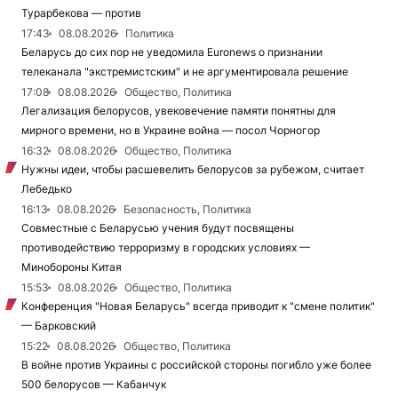
Турарбекова — против
17:43
08.08.2026
Политика
Беларусь до сих пор не уведомила Euronews о признании
телеканала "экстремистским" и не аргументировала решение
17:08
08.08.2026
Общество, Политика
Легализация белорусов, увековечение памяти понятны для
мирного времени, но в Украине война — посол Чорногор
16:32
08.08.2026
Общество, Политика
Нужны идеи, чтобы расшевелить белорусов за рубежом, считает
Лебедько
16:13
08.08.2026
Безопасность, Политика
Совместные с Беларусью учения будут посвящены
противодействию терроризму в городских условиях —
Минобороны Китая
15:53
08.08.2026
Общество, Политика
Конференция "Новая Беларусь" всегда приводит к "смене политик"
— Барковский
15:22
08.08.2026
Общество, Политика
В войне против Украины с российской стороны погибло уже более
500 белорусов — Кабанчук