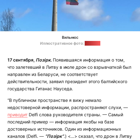
Вильнюс
Иллюстративное фото:
"Позірк"
17 сентября,
Позірк
.
Появившаяся информация о том,
что залетевший в Литву в июле дрон со взрывчаткой был
направлен из Беларуси, не соответствует
действительности, заявил президент этого балтийского
государства Гитанас Науседа.
“В публичном пространстве я вижу немало
недостоверной информации, распространяют слухи, —
приводит
Delfi слова руководителя страны. — Самый
последний пример — информация якобы на базе
достоверных источников. Один из информационных
каналов (Delfi. —
“Позірк“
.) <…> сказал, что дрон в Литву