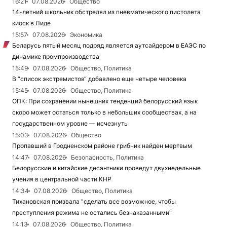
16:21
07.08.2026
Общество
14-летний школьник обстрелял из пневматического пистолета
киоск в Лиде
15:57
07.08.2026
Экономика
Беларусь пятый месяц подряд является аутсайдером в ЕАЭС по
динамике промпроизводства
15:49
07.08.2026
Общество, Политика
В “список экстремистов“ добавлено еще четыре человека
15:45
07.08.2026
Общество, Политика
ОПК: При сохранении нынешних тенденций белорусский язык
скоро может остаться только в небольших сообществах, а на
государственном уровне — исчезнуть
15:03
07.08.2026
Общество
Пропавший в Гродненском районе грибник найден мертвым
14:47
07.08.2026
Безопасность, Политика
Белорусские и китайские десантники проведут двухнедельные
учения в центральной части КНР
14:34
07.08.2026
Общество, Политика
Тихановская призвала "сделать все возможное, чтобы
преступления режима не остались безнаказанными"
14:13
07.08.2026
Общество, Политика