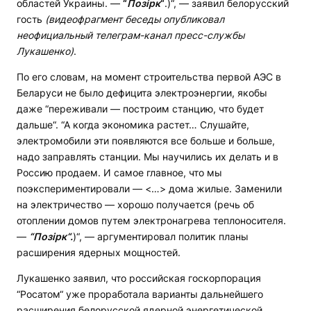
областей Украины. —
“
Позірк
“
.)“, — заявил белорусский
гость
(видеофрагмент беседы опубликовал
неофициальный телеграм-канал пресс-службы
Лукашенко)
.
По его словам, на момент строительства первой АЭС в
Беларуси не было дефицита электроэнергии, якобы
даже “переживали — построим станцию, что будет
дальше“. “А когда экономика растет… Слушайте,
электромобили эти появляются все больше и больше,
надо заправлять станции. Мы научились их делать и в
Россию продаем. И самое главное, что мы
поэкспериментировали — <…> дома жилые. Заменили
на электричество — хорошо получается (речь об
отоплении домов путем электронагрева теплоносителя.
—
“Позірк“.
)“, — аргументировал политик планы
расширения ядерных мощностей.
Лукашенко заявил, что российская госкорпорация
“Росатом“ уже проработала варианты дальнейшего
расширения белорусской ядерной энергетической