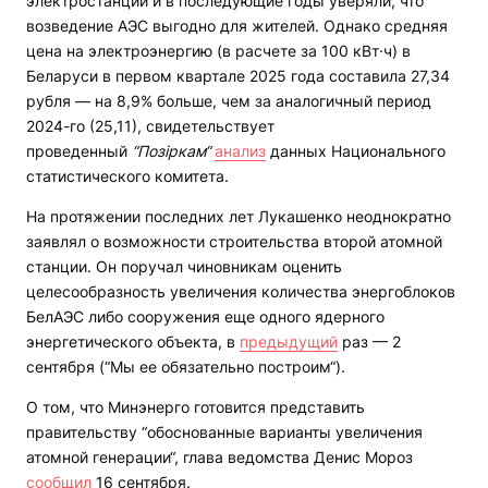
электростанции и в последующие годы уверяли, что
возведение АЭС выгодно для жителей. Однако средняя
цена на электроэнергию (в расчете за 100 кВт·ч) в
Беларуси в первом квартале 2025 года составила 27,34
рубля — на 8,9% больше, чем за аналогичный период
2024-го (25,11), свидетельствует
проведенный
“Позіркам“
анализ
данных Национального
статистического комитета.
На протяжении последних лет Лукашенко неоднократно
заявлял о возможности строительства второй атомной
станции. Он поручал чиновникам оценить
целесообразность увеличения количества энергоблоков
БелАЭС либо сооружения еще одного ядерного
энергетического объекта, в
предыдущий
раз — 2
сентября (“Мы ее обязательно построим“).
О том, что Минэнерго готовится представить
правительству “обоснованные варианты увеличения
атомной генерации“, глава ведомства Денис Мороз
сообщил
16 сентября.