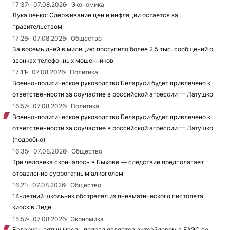
17:37
07.08.2026
Экономика
Лукашенко: Сдерживание цен и инфляции остается за
правительством
17:26
07.08.2026
Общество
За восемь дней в милицию поступило более 2,5 тыс. сообщений о
звонках телефонных мошенников
17:11
07.08.2026
Политика
Военно-политическое руководство Беларуси будет привлечено к
ответственности за соучастие в российской агрессии — Латушко
16:57
07.08.2026
Политика
Военно-политическое руководство Беларуси будет привлечено к
ответственности за соучастие в российской агрессии — Латушко
(подробно)
16:35
07.08.2026
Общество
Три человека скончалось в Быхове — следствие предполагает
отравление суррогатным алкоголем
16:21
07.08.2026
Общество
14-летний школьник обстрелял из пневматического пистолета
киоск в Лиде
15:57
07.08.2026
Экономика
Беларусь пятый месяц подряд является аутсайдером в ЕАЭС по