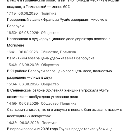
В июле в Гродненской области выпало полторы месячные нормы
осадков, в Гомельской — менее 60%
17:18
06.08.2026
Политика
Поверенный в делах Франции Руайе завершает миссию в
Беларуси
16:50
06.08.2026
Общество
Направлено в суд коррупционное дело директора лесхоза в
Могилеве
16:41
06.08.2026
Общество, Политика
Из Мьянмы возвращена удерживаемая белоруска
15:43
06.08.2026
Общество
В 21 районе Беларуси запрещено посещать леса, полностью
разрешено — лишь в двух
15:04
06.08.2026
Общество
В Сенненском районе 62-летняя женщина угрожала убить
сожителя — возбуждено уголовное дело
14:56
06.08.2026
Общество, Политика
Статкевич считает, что его инсульт в неволе был вызван отказом в
необходимых лекарствах
14:33
06.08.2026
Политика
В первой половине 2026 года Грузия предоставила убежище