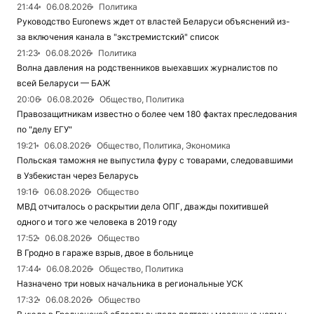
21:44
06.08.2026
Политика
Руководство Euronews ждет от властей Беларуси объяснений из-
за включения канала в "экстремистский" список
21:23
06.08.2026
Политика
Волна давления на родственников выехавших журналистов по
всей Беларуси — БАЖ
20:06
06.08.2026
Общество, Политика
Правозащитникам известно о более чем 180 фактах преследования
по "делу ЕГУ"
19:21
06.08.2026
Общество, Политика, Экономика
Польская таможня не выпустила фуру с товарами, следовавшими
в Узбекистан через Беларусь
19:16
06.08.2026
Общество
МВД отчиталось о раскрытии дела ОПГ, дважды похитившей
одного и того же человека в 2019 году
17:52
06.08.2026
Общество
В Гродно в гараже взрыв, двое в больнице
17:44
06.08.2026
Общество, Политика
Назначено три новых начальника в региональные УСК
17:32
06.08.2026
Общество