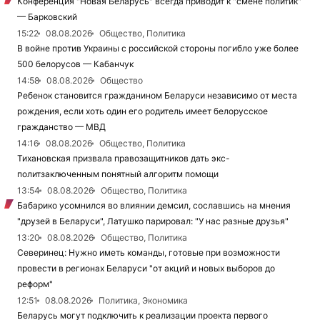
Конференция "Новая Беларусь" всегда приводит к "смене политик"
— Барковский
15:22
08.08.2026
Общество, Политика
В войне против Украины с российской стороны погибло уже более
500 белорусов — Кабанчук
14:58
08.08.2026
Общество
Ребенок становится гражданином Беларуси независимо от места
рождения, если хоть один его родитель имеет белорусское
гражданство — МВД
14:16
08.08.2026
Общество, Политика
Тихановская призвала правозащитников дать экс-
политзаключенным понятный алгоритм помощи
13:54
08.08.2026
Общество, Политика
Бабарико усомнился во влиянии демсил, сославшись на мнения
"друзей в Беларуси", Латушко парировал: "У нас разные друзья"
13:20
08.08.2026
Общество, Политика
Северинец: Нужно иметь команды, готовые при возможности
провести в регионах Беларуси "от акций и новых выборов до
реформ"
12:51
08.08.2026
Политика, Экономика
Беларусь могут подключить к реализации проекта первого