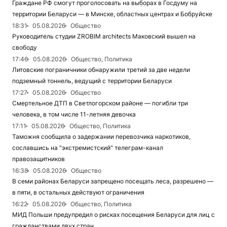
Граждане РФ смогут проголосовать на выборах в Госдуму на
территории Беларуси — в Минске, областных центрах и Бобруйске
18:31
05.08.2026
Общество
Руководитель студии ZROBIM architects Маковский вышел на
свободу
17:46
05.08.2026
Общество, Политика
Литовские пограничники обнаружили третий за две недели
подземный тоннель, ведущий с территории Беларуси
17:27
05.08.2026
Общество
Смертельное ДТП в Светлогорском районе — погибли три
человека, в том числе 11-летняя девочка
17:11
05.08.2026
Общество, Политика
Таможня сообщила о задержании перевозчика наркотиков,
сославшись на "экстремистский" телеграм-канал
правозащитников
16:38
05.08.2026
Общество
В семи районах Беларуси запрещено посещать леса, разрешено —
в пяти, в остальных действуют ограничения
16:22
05.08.2026
Общество, Политика
МИД Польши предупредил о рисках посещения Беларуси для лиц с
гражданствами двух стран