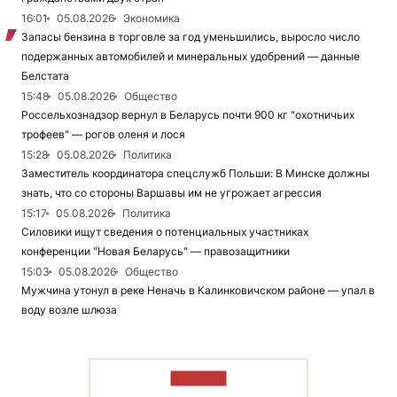
16:01
05.08.2026
Экономика
Запасы бензина в торговле за год уменьшились, выросло число
подержанных автомобилей и минеральных удобрений — данные
Белстата
15:48
05.08.2026
Общество
Россельхознадзор вернул в Беларусь почти 900 кг "охотничьих
трофеев" — рогов оленя и лося
15:28
05.08.2026
Политика
Заместитель координатора спецслужб Польши: В Минске должны
знать, что со стороны Варшавы им не угрожает агрессия
15:17
05.08.2026
Политика
Силовики ищут сведения о потенциальных участниках
конференции "Новая Беларусь" — правозащитники
15:03
05.08.2026
Общество
Мужчина утонул в реке Неначь в Калинковичском районе — упал в
воду возле шлюза
ЧИТАТЬ