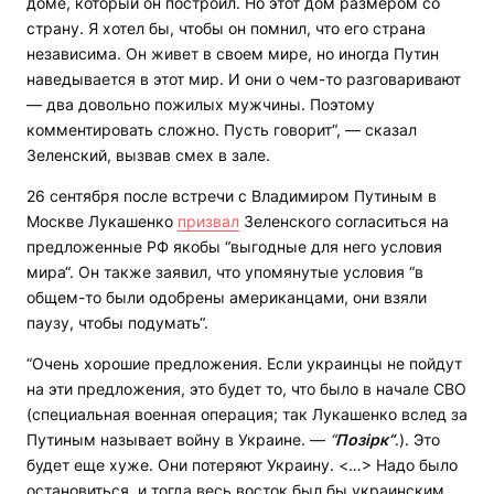
доме, который он построил. Но этот дом размером со
страну. Я хотел бы, чтобы он помнил, что его страна
независима. Он живет в своем мире, но иногда Путин
наведывается в этот мир. И они о чем-то разговаривают
— два довольно пожилых мужчины. Поэтому
комментировать сложно. Пусть говорит“, — сказал
Зеленский, вызвав смех в зале.
26 сентября после встречи с Владимиром Путиным в
Москве Лукашенко
призвал
Зеленского согласиться на
предложенные РФ якобы “выгодные для него условия
мира“. Он также заявил, что упомянутые условия “в
общем-то были одобрены американцами, они взяли
паузу, чтобы подумать“.
“Очень хорошие предложения. Если украинцы не пойдут
на эти предложения, это будет то, что было в начале СВО
(специальная военная операция; так Лукашенко вслед за
Путиным называет войну в Украине. —
“
Позірк“
.). Это
будет еще хуже. Они потеряют Украину. <…> Надо было
остановиться, и тогда весь восток был бы украинским,