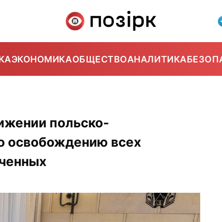
КА
ЭКОНОМИКА
ОБЩЕСТВО
АНАЛИТИКА
БЕЗОП
ижении польско-
по освобождению всех
юченных