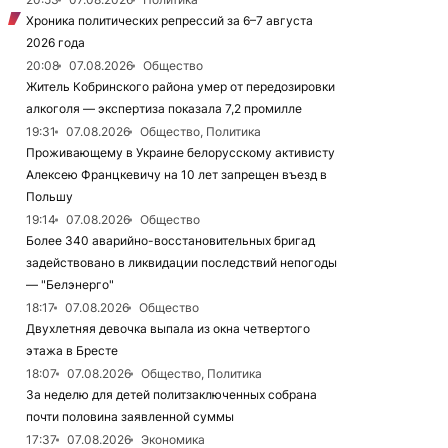
Хроника политических репрессий за 6–7 августа
2026 года
20:08
07.08.2026
Общество
Житель Кобринского района умер от передозировки
алкоголя — экспертиза показала 7,2 промилле
19:31
07.08.2026
Общество, Политика
Проживающему в Украине белорусскому активисту
Алексею Францкевичу на 10 лет запрещен въезд в
Польшу
19:14
07.08.2026
Общество
Более 340 аварийно-восстановительных бригад
задействовано в ликвидации последствий непогоды
— "Белэнерго"
18:17
07.08.2026
Общество
Двухлетняя девочка выпала из окна четвертого
этажа в Бресте
18:07
07.08.2026
Общество, Политика
За неделю для детей политзаключенных собрана
почти половина заявленной суммы
17:37
07.08.2026
Экономика