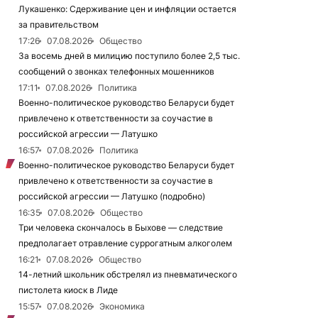
Лукашенко: Сдерживание цен и инфляции остается
за правительством
17:26
07.08.2026
Общество
За восемь дней в милицию поступило более 2,5 тыс.
сообщений о звонках телефонных мошенников
17:11
07.08.2026
Политика
Военно-политическое руководство Беларуси будет
привлечено к ответственности за соучастие в
российской агрессии — Латушко
16:57
07.08.2026
Политика
Военно-политическое руководство Беларуси будет
привлечено к ответственности за соучастие в
российской агрессии — Латушко (подробно)
16:35
07.08.2026
Общество
Три человека скончалось в Быхове — следствие
предполагает отравление суррогатным алкоголем
16:21
07.08.2026
Общество
14-летний школьник обстрелял из пневматического
пистолета киоск в Лиде
15:57
07.08.2026
Экономика