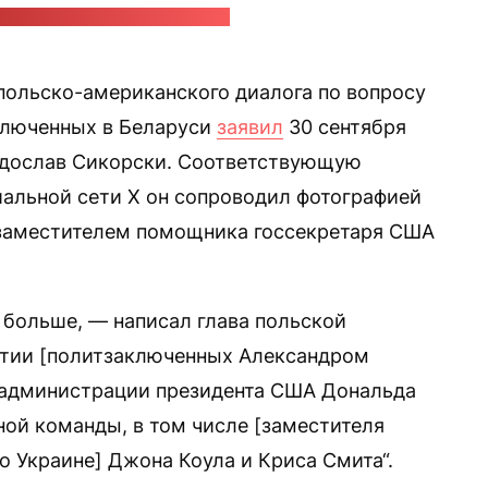
корского в социальной сети Х
ольско-американского диалога по вопросу
ключенных в Беларуси
заявил
30 сентября
адослав Сикорски. Соответствующую
иальной сети Х он сопроводил фотографией
с заместителем помощника госсекретаря США
 больше, — написал глава польской
тии [политзаключенных Александром
 администрации президента США Дональда
ой команды, в том числе [заместителя
о Украине] Джона Коула и Криса Смита“.