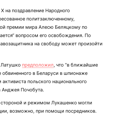
и Х на поздравление Народного
дресованное политзаключенному,
кой премии мира Алесю Беляцкому по
мается“ вопросом его освобождения. По
равозащитника на свободу может произойти
л Латушко
предположил
, что “в ближайшие
 обвиненного в Беларуси в шпионаже
 активиста польского национального
 Анджея Почобута.
 стороной и режимом Лукашенко могли
ции, возможно, при помощи посредников.