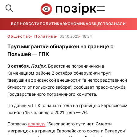
ВСЕ НОВОСТИ
ПОЛИТИКА
ЭКОНОМИКА
ОБЩЕСТВО
АНАЛИТИКА
Общество
Политика
03.10.2025
18:34
Труп мигрантки обнаружен на границе с
Польшей — ГПК
3 октября,
Позірк.
Брестские пограничники в
Каменецком районе 2 октября обнаружили труп
“девушки африканской внешности“ “в непосредственной
близости от польского забора“, сообщает пресс-служба
Государственного пограничного комитета.
По данным ГПК, с начала года на границе с Евросоюзом
погибло 15 человек, с 2021 года — 76.
Согласно
докладу
“Безопасного пути нет. Смерти
мигрант_ок на границе Европейского союза и Беларуси“