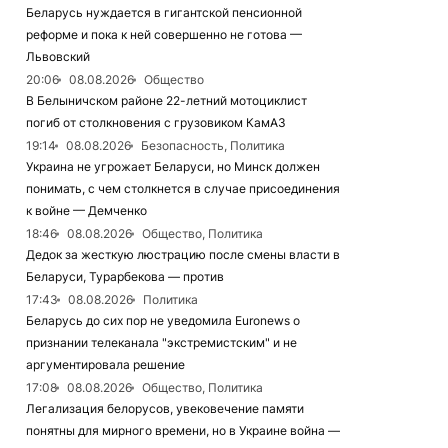
Беларусь нуждается в гигантской пенсионной
реформе и пока к ней совершенно не готова —
Львовский
20:06
08.08.2026
Общество
В Белыничском районе 22-летний мотоциклист
погиб от столкновения с грузовиком КамАЗ
19:14
08.08.2026
Безопасность, Политика
Украина не угрожает Беларуси, но Минск должен
понимать, с чем столкнется в случае присоединения
к войне — Демченко
18:46
08.08.2026
Общество, Политика
Дедок за жесткую люстрацию после смены власти в
Беларуси, Турарбекова — против
17:43
08.08.2026
Политика
Беларусь до сих пор не уведомила Euronews о
признании телеканала "экстремистским" и не
аргументировала решение
17:08
08.08.2026
Общество, Политика
Легализация белорусов, увековечение памяти
понятны для мирного времени, но в Украине война —