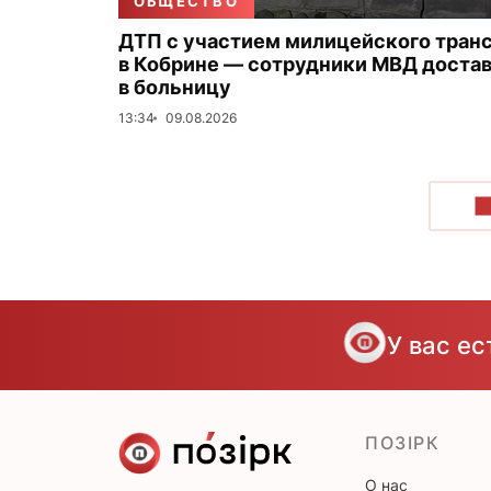
ОБЩЕСТВО
ДТП с участием милицейского тран
в Кобрине — сотрудники МВД доста
в больницу
13:34
09.08.2026
П
У вас е
ПОЗІРК
О нас