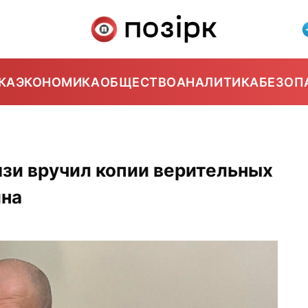
КА
ЭКОНОМИКА
ОБЩЕСТВО
АНАЛИТИКА
БЕЗОП
зи вручил копии верительных
йна