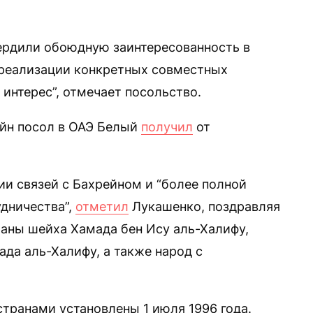
ердили обоюдную заинтересованность в
 реализации конкретных совместных
интерес”, отмечает посольство.
ейн посол в ОАЭ Белый
получил
от
ии связей с Бахрейном и “более полной
дничества”,
отметил
Лукашенко, поздравляя
раны шейха Хамада бен Ису аль-Халифу,
да аль-Халифу, а также народ с
ранами установлены 1 июля 1996 года.