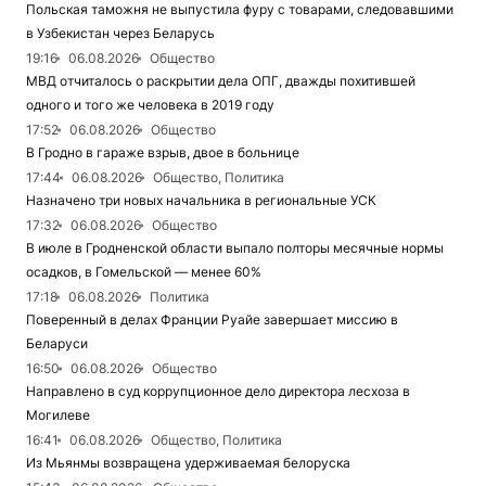
Польская таможня не выпустила фуру с товарами, следовавшими
в Узбекистан через Беларусь
19:16
06.08.2026
Общество
МВД отчиталось о раскрытии дела ОПГ, дважды похитившей
одного и того же человека в 2019 году
17:52
06.08.2026
Общество
В Гродно в гараже взрыв, двое в больнице
17:44
06.08.2026
Общество, Политика
Назначено три новых начальника в региональные УСК
17:32
06.08.2026
Общество
В июле в Гродненской области выпало полторы месячные нормы
осадков, в Гомельской — менее 60%
17:18
06.08.2026
Политика
Поверенный в делах Франции Руайе завершает миссию в
Беларуси
16:50
06.08.2026
Общество
Направлено в суд коррупционное дело директора лесхоза в
Могилеве
16:41
06.08.2026
Общество, Политика
Из Мьянмы возвращена удерживаемая белоруска