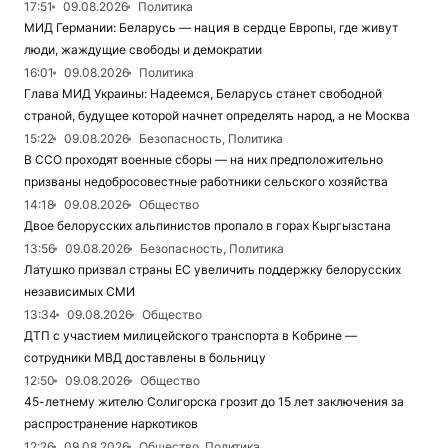
17:51
09.08.2026
Политика
МИД Германии: Беларусь — нация в сердце Европы, где живут
люди, жаждущие свободы и демократии
16:01
09.08.2026
Политика
Глава МИД Украины: Надеемся, Беларусь станет свободной
страной, будущее которой начнет определять народ, а не Москва
15:22
09.08.2026
Безопасность, Политика
В ССО проходят военные сборы — на них предположительно
призваны недобросовестные работники сельского хозяйства
14:18
09.08.2026
Общество
Двое белорусских альпинистов пропало в горах Кыргызстана
13:56
09.08.2026
Безопасность, Политика
Латушко призвал страны ЕС увеличить поддержку белорусских
независимых СМИ
13:34
09.08.2026
Общество
ДТП с участием милицейского транспорта в Кобрине —
сотрудники МВД доставлены в больницу
12:50
09.08.2026
Общество
45-летнему жителю Солигорска грозит до 15 лет заключения за
распространение наркотиков
12:26
09.08.2026
Общество, Политика