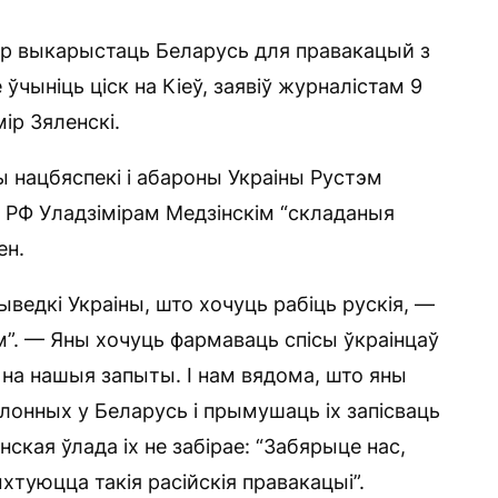
ер выкарыстаць Беларусь для правакацый з
ўчыніць ціск на Кіеў, заявіў журналістам 9
ір Зяленскі.
ы нацбяспекі і абароны Украіны Рустэм
а РФ Уладзімірам Медзінскім “складаныя
ен.
ведкі Украіны, што хочуць рабіць рускія, —
м”. — Яны хочуць фармаваць спісы ўкраінцаў
на ​​нашыя запыты. І нам вядома, што яны
онных у Беларусь і прымушаць іх запісваць
нская ўлада іх не забірае: “Забярыце нас,
хтуюцца такія расійскія правакацыі”.