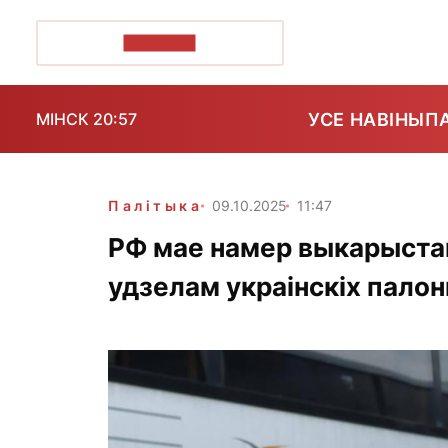
ПОЗІРК+
УСЕ НАВІНЫ
П
МІНСК 20:57
Палітыка
09.10.2025
11:47
РФ мае намер выкарыста
удзелам украінскіх пало