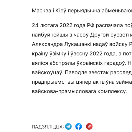
Масква і Кіеў перыядычна абменьваю
24 лютага 2022 года РФ распачала п
найбуйнейшы з часоў Другой сусветн
Аляксандра Лукашэнкі надаў войску 
краіну ўзімку і ўвесну 2022 года, а п
вяліся абстрэлы ўкраінскіх гарадоў. 
вайскоўцаў. Паводле звестак расследа
прадпрыемствы цяпер актыўна займа
вайскова-прамысловага комплексу.
ПАДЗЯЛІЦЦА: