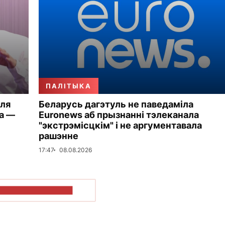
ПАЛІТЫКА
ля
Беларусь дагэтуль не паведаміла
а —
Euronews аб прызнанні тэлеканала
"экстрэмісцкім" і не аргументавала
рашэнне
17:47
08.08.2026
ПАКАЗАЦЬ БОЛЬШ