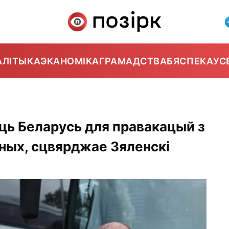
АЛІТЫКА
ЭКАНОМІКА
ГРАМАДСТВА
БЯСПЕКА
УС
ць Беларусь для правакацый з
нных, сцвярджае Зяленскі