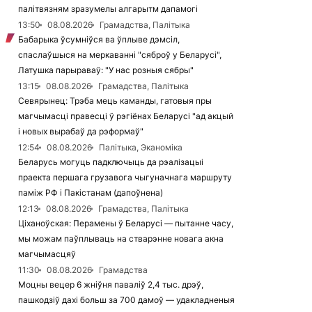
палітвязням зразумелы алгарытм дапамогі
13:50
08.08.2026
Грамадства, Палітыка
Бабарыка ўсумніўся ва ўплыве дэмсіл,
спаслаўшыся на меркаванні "сяброў у Беларусі",
Латушка парыраваў: "У нас розныя сябры"
13:15
08.08.2026
Грамадства, Палітыка
Севярынец: Трэба мець каманды, гатовыя пры
магчымасці правесці ў рэгіёнах Беларусі "ад акцый
і новых вырабаў да рэформаў"
12:54
08.08.2026
Палітыка, Эканоміка
Беларусь могуць падключыць да рэалізацыі
праекта першага грузавога чыгуначнага маршруту
паміж РФ і Пакістанам (дапоўнена)
12:13
08.08.2026
Грамадства, Палітыка
Ціханоўская: Перамены ў Беларусі — пытанне часу,
мы можам паўплываць на стварэнне новага акна
магчымасцяў
11:30
08.08.2026
Грамадства
Моцны вецер 6 жніўня паваліў 2,4 тыс. дрэў,
пашкодзіў дахі больш за 700 дамоў — удакладненыя