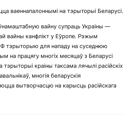
цца ваеннапалоннымі на тэрыторыі Беларусі.
оўнамаштабную вайну супраць Украіны —
ай вайны канфлікт у Еўропе. Рэжым
РФ тэрыторыю для нападу на суседнюю
отым на працягу многіх месяцаў з Беларусі
На тэрыторыі краіны таксама лячылі расійскіх
вальнікаў, многія беларускія
юцца вытворчасцю на карысць расійскага