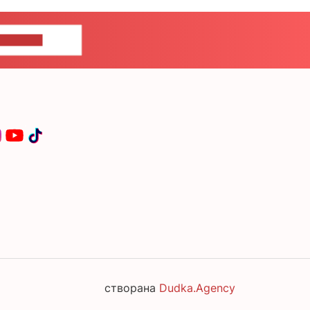
ЦЕ НАМ
створана
Dudka.Agency