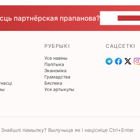
ёсць партнёрская прапанова?
НАПІШЫ
РУБРЫКІ
САЦСЕТКІ
Усе навіны
Палітыка
Эканоміка
Грамадства
насці
Бяспека
вы
Усе артыкулы
Знайшлі памылку? Вылучыце яе і націсніце Ctrl+Enter