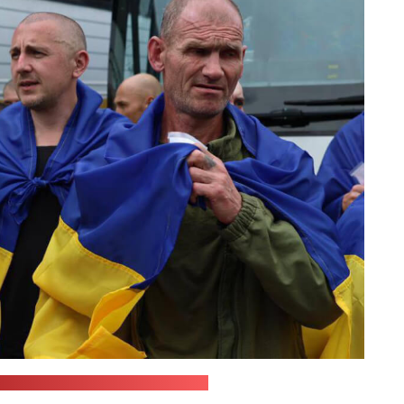
ам-канала Уладзіміра Зяленскага