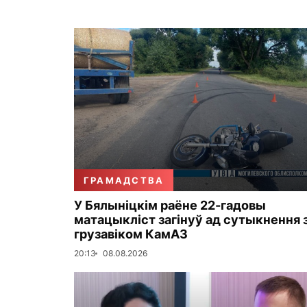
ГРАМАДСТВА
У Бялыніцкім раёне 22-гадовы
матацыкліст загінуў ад сутыкнення 
грузавіком КамАЗ
20:13
08.08.2026