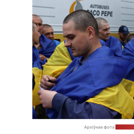
Архіўнае фота
з тэлегр