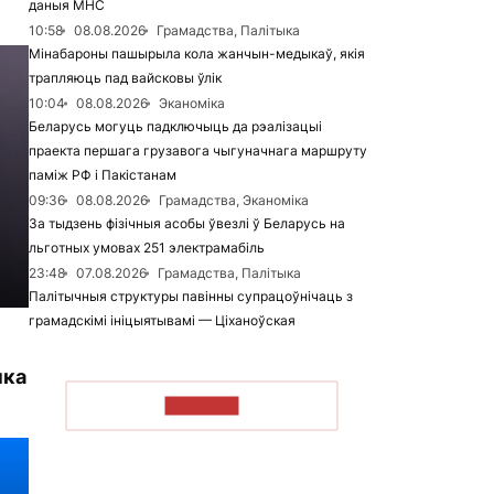
даныя МНС
10:58
08.08.2026
Грамадства, Палітыка
Мінабароны пашырыла кола жанчын-медыкаў, якія
трапляюць пад вайсковы ўлік
10:04
08.08.2026
Эканоміка
Беларусь могуць падключыць да рэалізацыі
праекта першага грузавога чыгуначнага маршруту
паміж РФ і Пакістанам
09:36
08.08.2026
Грамадства, Эканоміка
За тыдзень фізічныя асобы ўвезлі ў Беларусь на
льготных умовах 251 электрамабіль
23:48
07.08.2026
Грамадства, Палітыка
Палітычныя структуры павінны супрацоўнічаць з
грамадскімі ініцыятывамі — Ціханоўская
нка
ЧЫТАЦЬ