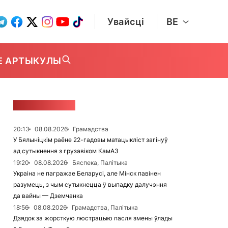
Увайсці
BE
Е АРТЫКУЛЫ
СТУЖКА НАВІН
20:13
08.08.2026
Грамадства
У Бялыніцкім раёне 22-гадовы матацыкліст загінуў
ад сутыкнення з грузавіком КамАЗ
19:20
08.08.2026
Бяспека, Палітыка
Украіна не пагражае Беларусі, але Мінск павінен
разумець, з чым сутыкнецца ў выпадку далучэння
да вайны — Дземчанка
18:56
08.08.2026
Грамадства, Палітыка
Дзядок за жорсткую люстрацыю пасля змены ўлады