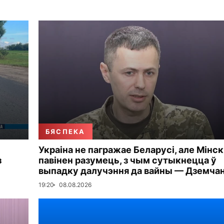
БЯСПЕКА
Украіна не пагражае Беларусі, але Мінск
з
павінен разумець, з чым сутыкнецца ў
выпадку далучэння да вайны — Дземча
19:20
08.08.2026