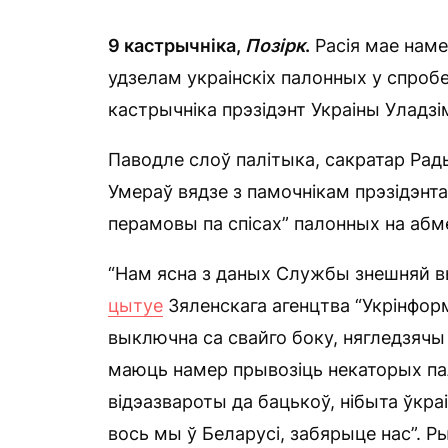
9 кастрычніка,
Позірк
.
Расія мае нам
удзелам украінскіх палонных у спробе 
кастрычніка прэзідэнт Украіны Уладзім
Паводле слоў палітыка, сакратар Рад
Умераў вядзе з памочнікам прэзідэнт
перамовы па спісах” палонных на абм
“Нам ясна з даных Службы знешняй вы
цытуе
Зяленскага агенцтва “Укрінфор
выключна са свайго боку, нягледзячы 
маюць намер прывозіць некаторых пал
відэазвароты да бацькоў, нібыта ўкраі
вось мы ў Беларусі, забярыце нас”. Ры