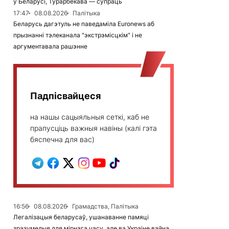
ў Беларусі, Турарбекава — супраць
17:47
08.08.2026
Палітыка
Беларусь дагэтуль не паведаміла Euronews аб
прызнанні тэлеканала "экстрэмісцкім" і не
аргументавала рашэнне
Падпісвайцеся
на нашы сацыяльныя сеткі, каб не
прапусціць важныя навіны (калі гэта
бяспечна для вас)
16:56
08.08.2026
Грамадства, Палітыка
Легалізацыя беларусаў, ушанаванне памяці
зразумелыя для мірнага часу, але ва Украіне вайна