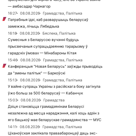
— амбасадар Чарнагор
16:27
08.08.2026
Грамадства, Палітыка
Патрэбныя ідэі, каб разварушыць беларусаў
замежжа, лічыць Лябедзька
16:18
08.08.2026
Бяспека, Палітыка
Сумесныя з Беларуссю вучэнні будуць
прысвечаныя супрацьдзеянню тэрарызму ў
гарадскіх ўмовах — Мінабароны Кітая
15:46
08.08.2026
Грамадства, Палітыка
Канферэнцыя "Новая Беларусь" заўжды прыводзіць
да "змены палітык" — Баркоўскі
15:13
08.08.2026
Грамадства, Палітыка
У вайне супраць Украіны з расійскага боку загінула
ўжо больш за 500 беларусаў — Кабанчук
15:03
08.08.2026
Грамадства
Дзіця становіцца грамадзянінам Беларусі
незалежна ад месца нараджэння, калі хоць адзін з
яго бацькоў мае беларускае грамадзянства — МУС
14:11
08.08.2026
Грамадства, Палітыка
Ціханоўская заклікала праваабаронцаў даць экс-