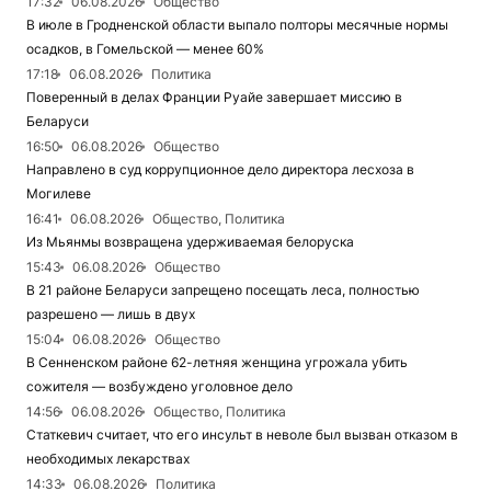
17:32
06.08.2026
Общество
В июле в Гродненской области выпало полторы месячные нормы
осадков, в Гомельской — менее 60%
17:18
06.08.2026
Политика
Поверенный в делах Франции Руайе завершает миссию в
Беларуси
16:50
06.08.2026
Общество
Направлено в суд коррупционное дело директора лесхоза в
Могилеве
16:41
06.08.2026
Общество, Политика
Из Мьянмы возвращена удерживаемая белоруска
15:43
06.08.2026
Общество
В 21 районе Беларуси запрещено посещать леса, полностью
разрешено — лишь в двух
15:04
06.08.2026
Общество
В Сенненском районе 62-летняя женщина угрожала убить
сожителя — возбуждено уголовное дело
14:56
06.08.2026
Общество, Политика
Статкевич считает, что его инсульт в неволе был вызван отказом в
необходимых лекарствах
14:33
06.08.2026
Политика