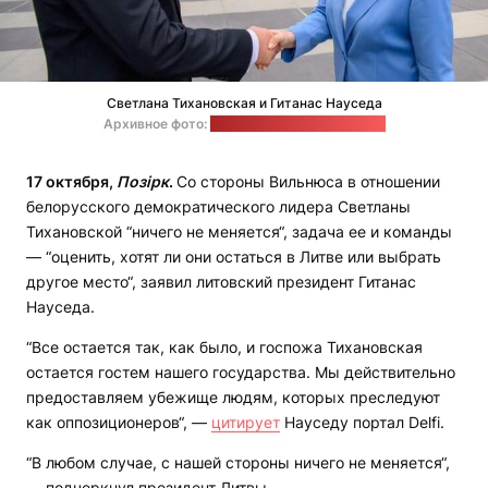
Светлана Тихановская и Гитанас Науседа
Архивное фото:
Страница Тихановской в Х
17 октября,
Позірк
.
Со стороны Вильнюса в отношении
белорусского демократического лидера Светланы
Тихановской “ничего не меняется“, задача ее и команды
— “оценить, хотят ли они остаться в Литве или выбрать
другое место“, заявил литовский президент Гитанас
Науседа.
“Все остается так, как было, и госпожа Тихановская
остается гостем нашего государства. Мы действительно
предоставляем убежище людям, которых преследуют
как оппозиционеров“, —
цитирует
Науседу портал Delfi.
“В любом случае, с нашей стороны ничего не меняется“,
— подчеркнул президент Литвы.