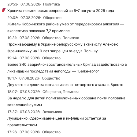
20:53
07.08.2026
Политика
Хроника политических репрессий за 6–7 августа 2026 года
20:08
07.08.2026
Общество
Житель Кобринского района умер от передозировки алкоголя —
экспертиза показала 7,2 промилле
19:31
07.08.2026
Общество, Политика
Проживающему в Украине белорусскому активисту Алексею
Францкевичу на 10 лет запрещен въезд в Польшу
19:14
07.08.2026
Общество
Более 340 аварийно-восстановительных бригад задействовано в
ликвидации последствий непогоды — "Белэнерго"
18:17
07.08.2026
Общество
Двухлетняя девочка выпала из окна четвертого этажа в Бресте
18:07
07.08.2026
Общество, Политика
За неделю для детей политзаключенных собрана почти половина
заявленной суммы
17:37
07.08.2026
Экономика
Лукашенко: Сдерживание цен и инфляции остается за
правительством
17:26
07.08.2026
Общество