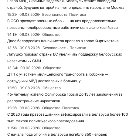
Глава МИД Украины: Надеемся, Беларусь станет свободной
страной, будущее которой начнет определять народ, а не Москва
15:22
09.08.2026
Безопасность, Политика
В ССО проходят военные сборы — на них предположительно
призваны недобросовестные работники сельского хозяйства
14:18
09.08.2026
Общество
Двое белорусских альпинистов пропало в горах Кыргызстана
13:56
09.08.2026
Безопасность, Политика
Латушко призвал страны ЕС увеличить поддержку белорусских
независимых СМИ
13:34
09.08.2026
Общество
ДТП с участием милицейского транспорта в Кобрине —
сотрудники МВД доставлены в больницу
12:50
09.08.2026
Общество
45-летнему жителю Солигорска грозит до 15 лет заключения за
распространение наркотиков
12:26
09.08.2026
Общество, Политика
С 2020 года правозащитники зафиксировали в Беларуси более 100
тыс. фактов политического преследования
11:50
09.08.2026
Общество
С начала года от огня в Беларуси погибло 350 человек