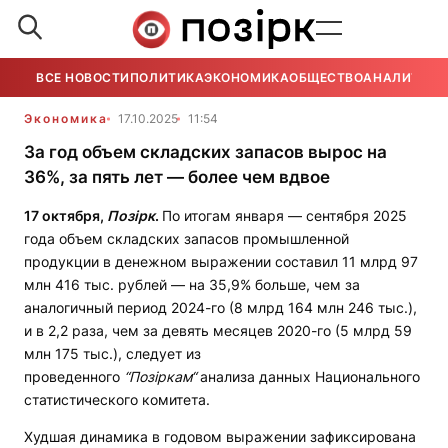
ВСЕ НОВОСТИ
ПОЛИТИКА
ЭКОНОМИКА
ОБЩЕСТВО
АНАЛИТИКА
Экономика
17.10.2025
11:54
За год объем складских запасов вырос на
36%, за пять лет — более чем вдвое
17 октября,
Позірк
.
По итогам января — сентября 2025
года объем складских запасов промышленной
продукции в денежном выражении составил 11 млрд 97
млн 416 тыс. рублей — на 35,9% больше, чем за
аналогичный период 2024-го (8 млрд 164 млн 246 тыс.),
и в 2,2 раза, чем за девять месяцев 2020-го (5 млрд 59
млн 175 тыс.), следует из
проведенного
“Позiркам“
анализа данных Национального
статистического комитета.
Худшая динамика в годовом выражении зафиксирована