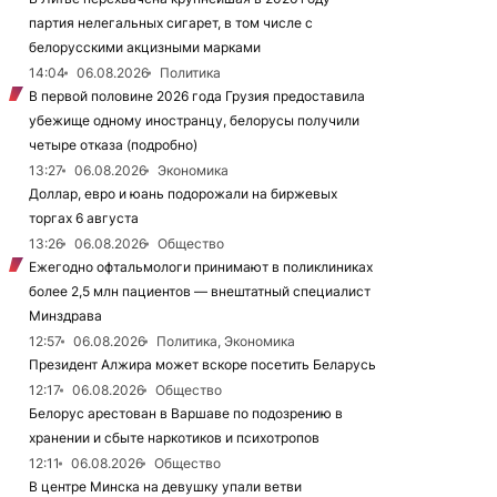
партия нелегальных сигарет, в том числе с
белорусскими акцизными марками
14:04
06.08.2026
Политика
В первой половине 2026 года Грузия предоставила
убежище одному иностранцу, белорусы получили
четыре отказа (подробно)
13:27
06.08.2026
Экономика
Доллар, евро и юань подорожали на биржевых
торгах 6 августа
13:26
06.08.2026
Общество
Ежегодно офтальмологи принимают в поликлиниках
более 2,5 млн пациентов — внештатный специалист
Минздрава
12:57
06.08.2026
Политика, Экономика
Президент Алжира может вскоре посетить Беларусь
12:17
06.08.2026
Общество
Белорус арестован в Варшаве по подозрению в
хранении и сбыте наркотиков и психотропов
12:11
06.08.2026
Общество
В центре Минска на девушку упали ветви