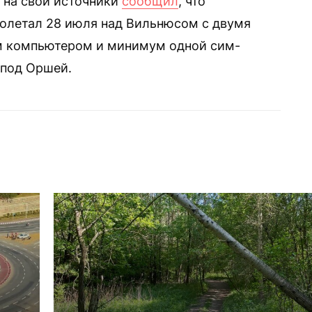
й на свои источники
сообщил
, что
ролетал 28 июля над Вильнюсом с двумя
м компьютером и минимум одной сим-
 под Оршей.