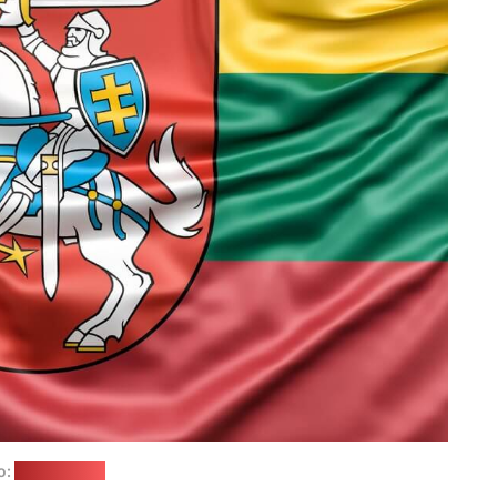
о:
freepik.com