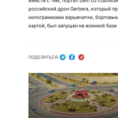
Вместе с тем, портал Delfi со ссылко
российский дрон Gerbera, который п
килограммами взрывчатки, бортовы
картой, был запущен на военной базе
ПОДЕЛИТЬСЯ: