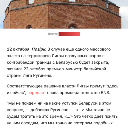
Фото:
pixabay.com
22 октября,
Позірк
.
В случае еще одного массового
залета на территорию Литвы воздушных шаров с
контрабандой граница с Беларусью будет закрыта,
заявила 22 октября премьер-министр балтийской
страны Инга Ругинене.
Соответствующее решение власти Литвы примут “здесь
и сейчас”,
передает
слова премьера агентство BNS.
“Мы не пойдем ни на какие уступки Беларуси в этом
вопросе, — добавила Ругинене. — <…> Мы точно не
будем тратить на это время. <…> Это четко дает понять
нашим соседям, что мы точно не потерпим подобных