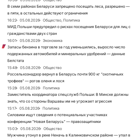
В семи районах Беларуси запрещено посещать леса, разрешено —
в пяти, в остальных действуют ограничения
16:22
05.08.2026
Общество, Политика
МИД Польши предупредил о рисках посещения Беларуси для лиц с
гражданствами двух стран
16:01
05.08.2026
Экономика
Запасы бензина в торговле за год уменьшились, выросло число
подержанных автомобилей и минеральных удобрений — данные
Белстата
15:48
05.08.2026
Общество
Россельхознадзор вернул в Беларусь почти 900 кг "охотничьих
трофеев" — рогов оленя и лося
15:28
05.08.2026
Политика
Заместитель координатора спецслужб Польши: В Минске должны
знать, что со стороны Варшавы им не угрожает агрессия
15:17
05.08.2026
Политика
Силовики ищут сведения о потенциальных участниках
конференции "Новая Беларусь" — правозащитники
15:03
05.08.2026
Общество
Мужчина утонул в реке Неначь в Калинковичском районе — упал в