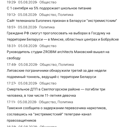
19:29
05.08.2026
Общество
С 1 сентября на 5% подорожает школьное питание
19:12
05.08.2026
Общество, Политика
Сайт телеканала Euronews признан в Беларуси "экстремистским"
18:51
05.08.2026
Политика
Граждане РФ смогут проголосовать на выборах в Госдуму на
территории Беларуси — в Минске, областных центрах и Бобруйске
18:31
05.08.2026
Общество
Руководитель студии ZROBIM architects Маковский вышел на
свободу
17:46
05.08.2026
Общество, Политика
Литовские пограничники обнаружили третий за две недели
подземный тоннель, ведущий с территории Беларуси
17:27
05.08.2026
Общество
Смертельное ДТП в Светлогорском районе — погибли три
человека, в том числе 11-летняя девочка
17:11
05.08.2026
Общество, Политика
Таможня сообщила о задержании перевозчика наркотиков,
сославшись на "экстремистский" телеграм-канал
правозащитников
16:38
05.08.2026
Общество