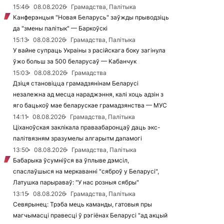
15:46
08.08.2026
Грамадства, Палітыка
Канферэнцыя "Новая Беларусь" заўжды прыводзіць
да "змены палітык" — Баркоўскі
15:13
08.08.2026
Грамадства, Палітыка
У вайне супраць Украіны з расійскага боку загінула
ўжо больш за 500 беларусаў — Кабанчук
15:03
08.08.2026
Грамадства
Дзіця становіцца грамадзянінам Беларусі
незалежна ад месца нараджэння, калі хоць адзін з
яго бацькоў мае беларускае грамадзянства — МУС
14:11
08.08.2026
Грамадства, Палітыка
Ціханоўская заклікала праваабаронцаў даць экс-
палітвязням зразумелы алгарытм дапамогі
13:50
08.08.2026
Грамадства, Палітыка
Бабарыка ўсумніўся ва ўплыве дэмсіл,
спаслаўшыся на меркаванні "сяброў у Беларусі",
Латушка парыраваў: "У нас розныя сябры"
13:15
08.08.2026
Грамадства, Палітыка
Севярынец: Трэба мець каманды, гатовыя пры
магчымасці правесці ў рэгіёнах Беларусі "ад акцый