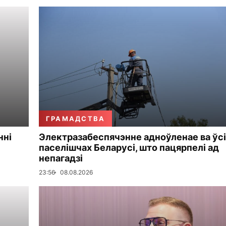
ГРАМАДСТВА
нні
Электразабеспячэнне адноўленае ва ўсі
паселішчах Беларусі, што пацярпелі ад
непагадзі
23:56
08.08.2026