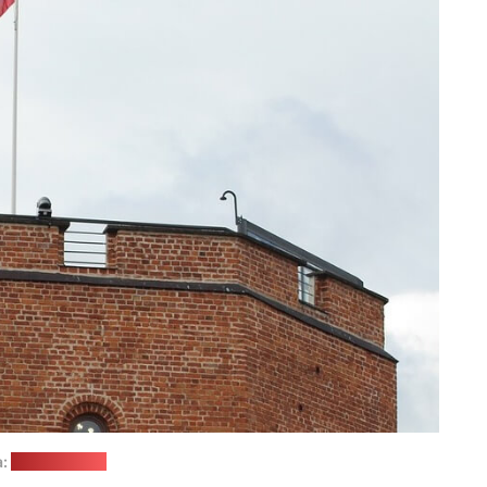
а:
pixabay.com