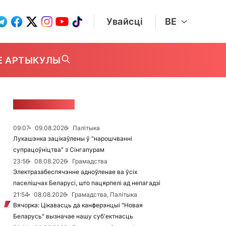
Увайсці
BE
Е АРТЫКУЛЫ
СТУЖКА НАВІН
09:07
09.08.2026
Палітыка
Лукашэнка зацікаўлены ў "нарошчванні
супрацоўніцтва" з Сінгапурам
23:56
08.08.2026
Грамадства
Электразабеспячэнне адноўленае ва ўсіх
паселішчах Беларусі, што пацярпелі ад непагадзі
21:54
08.08.2026
Грамадства, Палітыка
Вячорка: Цікавасць да канферэнцыі "Новая
Беларусь" вызначае нашу суб'ектнасць