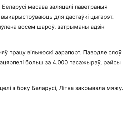
ку Беларусі масава заляцелі паветраныя
 выкарыстоўваюць для дастаўкі цыгарэт.
яўлена восем шароў, затрыманы адзін
яў працу вільнюскі аэрапорт. Паводле слоў
пацярпелі больш за 4.000 пасажыраў, рэйсы
елі з боку Беларусі, Літва закрывала мяжу.