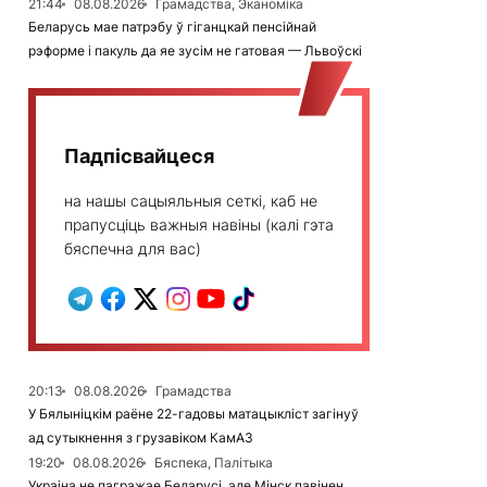
21:44
08.08.2026
Грамадства, Эканоміка
Беларусь мае патрэбу ў гіганцкай пенсійнай
рэформе і пакуль да яе зусім не гатовая — Львоўскі
Падпісвайцеся
на нашы сацыяльныя сеткі, каб не
прапусціць важныя навіны (калі гэта
бяспечна для вас)
20:13
08.08.2026
Грамадства
У Бялыніцкім раёне 22-гадовы матацыкліст загінуў
ад сутыкнення з грузавіком КамАЗ
19:20
08.08.2026
Бяспека, Палітыка
Украіна не пагражае Беларусі, але Мінск павінен