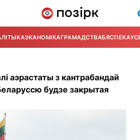
АЛІТЫКА
ЭКАНОМІКА
ГРАМАДСТВА
БЯСПЕКА
УС
алі аэрастаты з кантрабандай
Беларуссю будзе закрытая