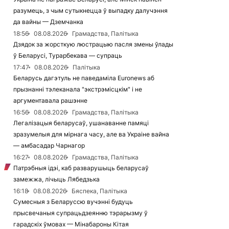
разумець, з чым сутыкнецца ў выпадку далучэння
да вайны — Дземчанка
18:56
08.08.2026
Грамадства, Палітыка
Дзядок за жорсткую люстрацыю пасля змены ўлады
ў Беларусі, Турарбекава — супраць
17:47
08.08.2026
Палітыка
Беларусь дагэтуль не паведаміла Euronews аб
прызнанні тэлеканала "экстрэмісцкім" і не
аргументавала рашэнне
16:56
08.08.2026
Грамадства, Палітыка
Легалізацыя беларусаў, ушанаванне памяці
зразумелыя для мірнага часу, але ва Украіне вайна
— амбасадар Чарнагор
16:27
08.08.2026
Грамадства, Палітыка
Патрэбныя ідэі, каб разварушыць беларусаў
замежжа, лічыць Лябедзька
16:18
08.08.2026
Бяспека, Палітыка
Сумесныя з Беларуссю вучэнні будуць
прысвечаныя супрацьдзеянню тэрарызму ў
гарадскіх ўмовах — Мінабароны Кітая