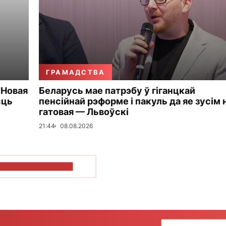
ГРАМАДСТВА
"Новая
Беларусь мае патрэбу ў гіганцкай
сць
пенсійнай рэформе і пакуль да яе зусім 
гатовая — Львоўскі
21:44
08.08.2026
ПАКАЗАЦЬ БОЛЬШ