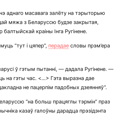
чэ аднаго масавага залёту на тэрыторыю
дай мяжа з Беларуссю будзе закрытая,
р балтыйскай краіны Інга Ругінене.
уць “тут і цяпер”,
перадае
словы прэм’ера
ларусі ў гэтым пытанні, — дадала Ругінене. —
 на гэты час. <…> Гэта выразна дае
акладна не пацерпім падобных дзеянняў”.
ларуссю “на больш працяглы тэрмін” праз
рычніка казаў галоўны дарадца прэзідэнта