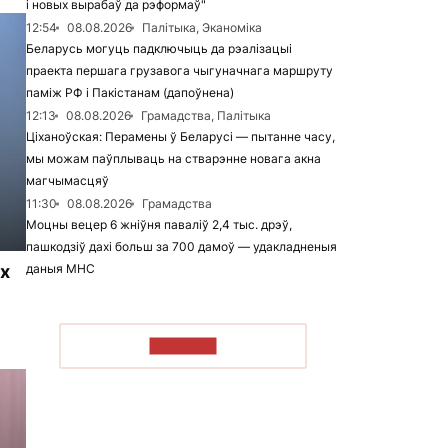
і новых вырабаў да рэформаў"
12:54
08.08.2026
Палітыка, Эканоміка
Беларусь могуць падключыць да рэалізацыі
праекта першага грузавога чыгуначнага маршруту
паміж РФ і Пакістанам (дапоўнена)
12:13
08.08.2026
Грамадства, Палітыка
Ціханоўская: Перамены ў Беларусі — пытанне часу,
мы можам паўплываць на стварэнне новага акна
магчымасцяў
11:30
08.08.2026
Грамадства
Моцны вецер 6 жніўня паваліў 2,4 тыс. дрэў,
пашкодзіў дахі больш за 700 дамоў — удакладненыя
даныя МНС
х
ЧЫТАЦЬ