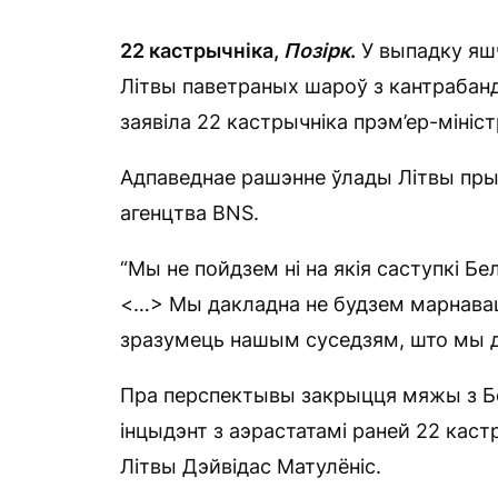
22 кастрычніка
,
Позірк
.
У выпадку яш
Літвы паветраных шароў з кантрабан
заявіла 22 кастрычніка прэм’ер-мініст
Адпаведнае рашэнне ўлады Літвы прым
агенцтва BNS.
“Мы не пойдзем ні на якія саступкі Бе
<…> Мы дакладна не будзем марнаваць
зразумець нашым суседзям, што мы д
Пра перспектывы закрыцця мяжы з Бе
інцыдэнт з аэрастатамі раней 22 каст
Літвы Дэйвідас Матулёніс.