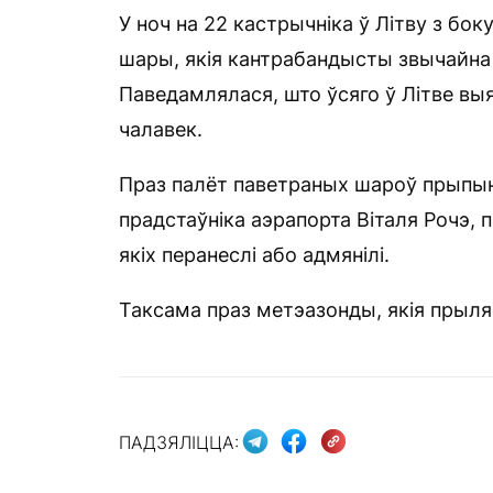
У ноч на 22 кастрычніка ў Літву з бо
шары, якія кантрабандысты звычайна
Паведамлялася, што ўсяго ў Літве вы
чалавек.
Праз палёт паветраных шароў прыпын
прадстаўніка аэрапорта Віталя Рочэ, 
якіх перанеслі або адмянілі.
Таксама праз метэазонды, якія прыляц
ПАДЗЯЛІЦЦА: