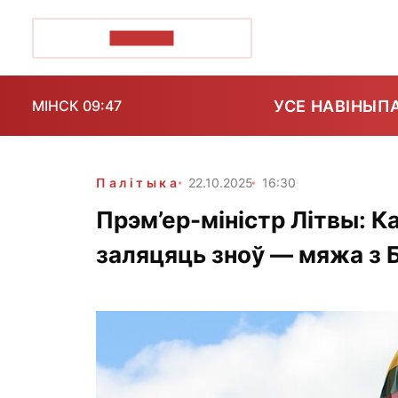
ПОЗІРК+
УСЕ НАВІНЫ
П
МІНСК 09:47
Палітыка
22.10.2025
16:30
Прэм’ер-міністр Літвы: К
заляцяць зноў — мяжа з 