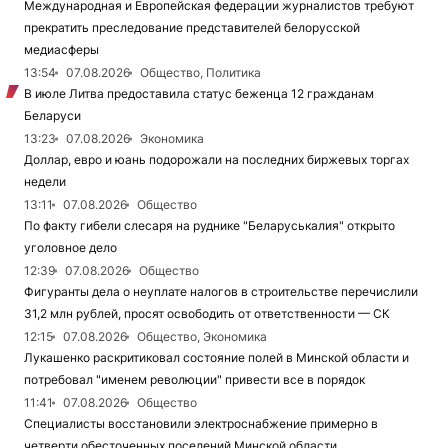
Международная и Европейская федерации журналистов требуют
прекратить преследование представителей белорусской
медиасферы
13:54
07.08.2026
Общество, Политика
В июле Литва предоставила статус беженца 12 гражданам
Беларуси
13:23
07.08.2026
Экономика
Доллар, евро и юань подорожали на последних биржевых торгах
недели
13:11
07.08.2026
Общество
По факту гибели слесаря на руднике "Беларуськалия" открыто
уголовное дело
12:39
07.08.2026
Общество
Фигуранты дела о неуплате налогов в строительстве перечислили
31,2 млн рублей, просят освободить от ответственности — СК
12:15
07.08.2026
Общество, Экономика
Лукашенко раскритиковал состояние полей в Минской области и
потребовал "именем революции" привести все в порядок
11:41
07.08.2026
Общество
Специалисты восстановили электроснабжение примерно в
четверти обесточенных поселений Минской области