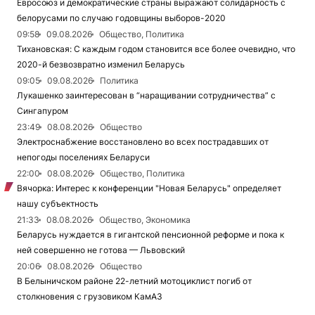
Евросоюз и демократические страны выражают солидарность с
белорусами по случаю годовщины выборов-2020
09:58
09.08.2026
Общество, Политика
Тихановская: С каждым годом становится все более очевидно, что
2020-й безвозвратно изменил Беларусь
09:05
09.08.2026
Политика
Лукашенко заинтересован в “наращивании сотрудничества” с
Сингапуром
23:49
08.08.2026
Общество
Электроснабжение восстановлено во всех пострадавших от
непогоды поселениях Беларуси
22:00
08.08.2026
Общество, Политика
Вячорка: Интерес к конференции "Новая Беларусь" определяет
нашу субъектность
21:33
08.08.2026
Общество, Экономика
Беларусь нуждается в гигантской пенсионной реформе и пока к
ней совершенно не готова — Львовский
20:06
08.08.2026
Общество
В Белыничском районе 22-летний мотоциклист погиб от
столкновения с грузовиком КамАЗ