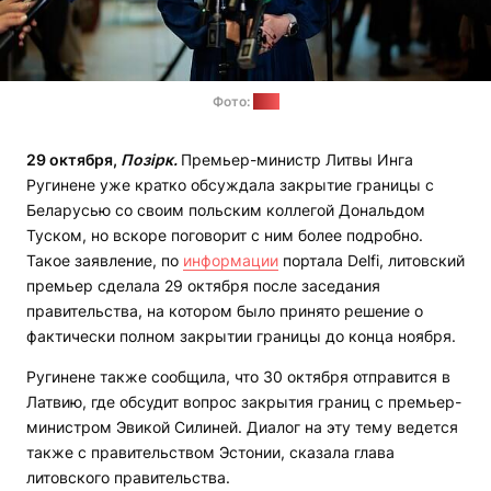
Фото:
lrt.lt
29 октября,
Позірк.
Премьер-министр Литвы Инга
Ругинене уже кратко обсуждала закрытие границы с
Беларусью со своим польским коллегой Дональдом
Туском, но вскоре поговорит с ним более подробно.
Такое заявление, по
информации
портала Delfi, литовский
премьер сделала 29 октября после заседания
правительства, на котором было принято решение о
фактически полном закрытии границы до конца ноября.
Ругинене также сообщила, что 30 октября отправится в
Латвию, где обсудит вопрос закрытия границ с премьер-
министром Эвикой Силиней. Диалог на эту тему ведется
также с правительством Эстонии, сказала глава
литовского правительства.