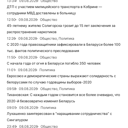
13:34
09.08.2026
Общество
ДТП с участием милицейского транспорта в Кобрине —
сотрудники МВД доставлены в больницу
12:50
09.08.2026
Общество
45-летнему жителю Солигорска грозит до 15 лет заключения за
распространение наркотиков
12:26
09.08.2026
Общество, Политика
С 2020 года правозащитники зафиксировали в Беларуси более 100
тыс. фактов политического преследования
11:50
09.08.2026
Общество
С начала года от огня в Беларуси погибло 350 человек
11:01
09.08.2026
Политика
Евросоюз и демократические страны выражают солидарность с
белорусами по случаю годовщины выборов-2020
09:58
09.08.2026
Общество, Политика
Тихановская: С каждым годом становится все более очевидно, что
2020-й безвозвратно изменил Беларусь
09:05
09.08.2026
Политика
Лукашенко заинтересован в “наращивании сотрудничества” с
Сингапуром
23:49
08.08.2026
Общество