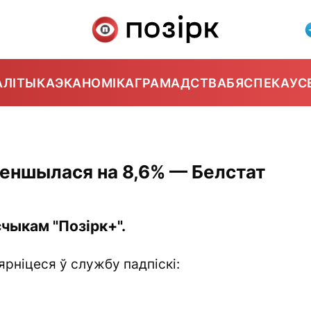
АЛІТЫКА
ЭКАНОМІКА
ГРАМАДСТВА
БЯСПЕКА
УС
зменшылася на 8,6% — Белстат
чыкам "Позірк+".
ярніцеся ў службу падпіскі: