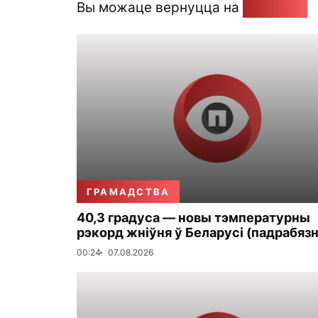
Вы можаце вернуцца на
Галоўную
ГРАМАДСТВА
40,3 градуса — новы тэмпературны
рэкорд жніўня ў Беларусі (падрабязн
00:24
07.08.2026