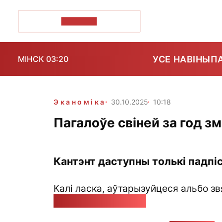
ПОЗІРК+
УСЕ НАВІНЫ
П
МІНСК 03:20
Эканоміка
30.10.2025
10:18
Пагалоўе свіней за год 
Кантэнт даступны толькі падпіс
Калі ласка, аўтарызуйцеся альбо зв
pozirk@pozirk.online