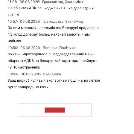
11:08
06.08.2026
Грамадства, Эканоміка
На аб'ектах АПК пашкоджаныя яшчэ дзве адзінкі
тэхнікі
10:57
06.08.2026
Грамадства, Эканоміка
За сем месяцаў насельніцтва Беларусі прадало на
1,3 млрд долараў больш наяўнай валюты, чым
набыло
10:50
06.08.2026
Бяспека, Палітыка
Вучэнні міратворчых сіл і падраздзяленняў РХБ-
абароны АДКБ на беларускай тэрыторыі пройдуць
12–16 кастрычніка
10:04
06.08.2026
Эканоміка
Урад вярнуў нулявыя экспартныя пошліны на лёгкія
вуглевадародныя газы
ЧЫТАЦЬ