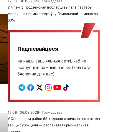
17:36
06.08.2026
Грамадства
У ліпені ў Гродзенскай вобласці выпала паўтары
месячныя нормы ападкаў, у Гомельскай — менш за
60%
Падпісвайцеся
на нашы сацыяльныя сеткі, каб не
прапусціць важныя навіны (калі гэта
бяспечна для вас)
15:08
06.08.2026
Грамадства
У Сенненскім раёне 62-гадовая жанчына пагражала
забіць сужыцеля — распачатая крымінальная
справа