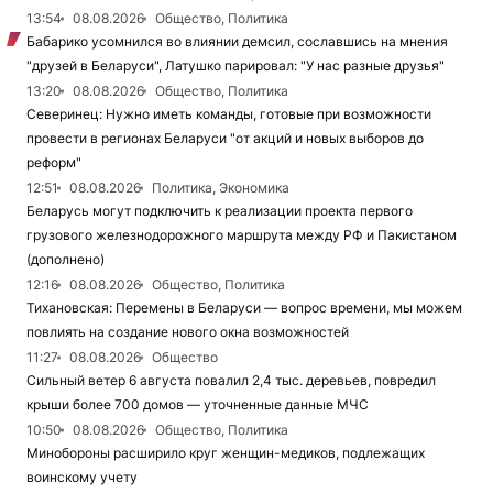
13:54
08.08.2026
Общество, Политика
Бабарико усомнился во влиянии демсил, сославшись на мнения
"друзей в Беларуси", Латушко парировал: "У нас разные друзья"
13:20
08.08.2026
Общество, Политика
Северинец: Нужно иметь команды, готовые при возможности
провести в регионах Беларуси "от акций и новых выборов до
реформ"
12:51
08.08.2026
Политика, Экономика
Беларусь могут подключить к реализации проекта первого
грузового железнодорожного маршрута между РФ и Пакистаном
(дополнено)
12:16
08.08.2026
Общество, Политика
Тихановская: Перемены в Беларуси — вопрос времени, мы можем
повлиять на создание нового окна возможностей
11:27
08.08.2026
Общество
Сильный ветер 6 августа повалил 2,4 тыс. деревьев, повредил
крыши более 700 домов — уточненные данные МЧС
10:50
08.08.2026
Общество, Политика
Минобороны расширило круг женщин-медиков, подлежащих
воинскому учету