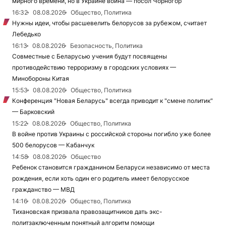
мирного времени, но в Украине война — посол Чорногор
16:32
08.08.2026
Общество, Политика
Нужны идеи, чтобы расшевелить белорусов за рубежом, считает
Лебедько
16:13
08.08.2026
Безопасность, Политика
Совместные с Беларусью учения будут посвящены
противодействию терроризму в городских условиях —
Минобороны Китая
15:53
08.08.2026
Общество, Политика
Конференция "Новая Беларусь" всегда приводит к "смене политик"
— Барковский
15:22
08.08.2026
Общество, Политика
В войне против Украины с российской стороны погибло уже более
500 белорусов — Кабанчук
14:58
08.08.2026
Общество
Ребенок становится гражданином Беларуси независимо от места
рождения, если хоть один его родитель имеет белорусское
гражданство — МВД
14:16
08.08.2026
Общество, Политика
Тихановская призвала правозащитников дать экс-
политзаключенным понятный алгоритм помощи