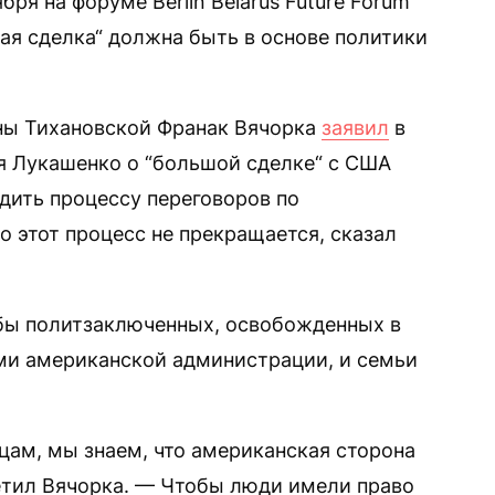
ря на форуме Berlin Belarus Future Forum
ая сделка“ должна быть в основе политики
аны Тихановской Франак Вячорка
заявил
в
ея Лукашенко о “большой сделке“ с США
дить процессу переговоров по
 этот процесс не прекращается, сказал
тобы политзаключенных, освобожденных в
ми американской администрации, и семьи
цам, мы знаем, что американская сторона
метил Вячорка. — Чтобы люди имели право