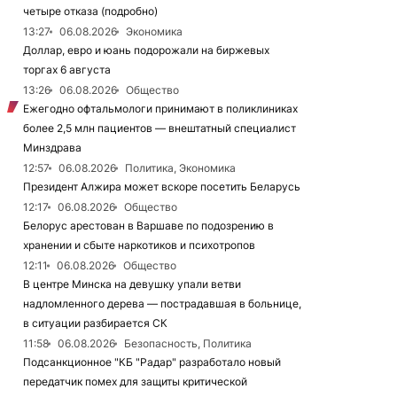
четыре отказа (подробно)
13:27
06.08.2026
Экономика
Доллар, евро и юань подорожали на биржевых
торгах 6 августа
13:26
06.08.2026
Общество
Ежегодно офтальмологи принимают в поликлиниках
более 2,5 млн пациентов — внештатный специалист
Минздрава
12:57
06.08.2026
Политика, Экономика
Президент Алжира может вскоре посетить Беларусь
12:17
06.08.2026
Общество
Белорус арестован в Варшаве по подозрению в
хранении и сбыте наркотиков и психотропов
12:11
06.08.2026
Общество
В центре Минска на девушку упали ветви
надломленного дерева — пострадавшая в больнице,
в ситуации разбирается СК
11:58
06.08.2026
Безопасность, Политика
Подсанкционное "КБ "Радар" разработало новый
передатчик помех для защиты критической