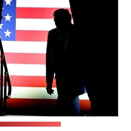
ук-аккаунт Дональда Трампа