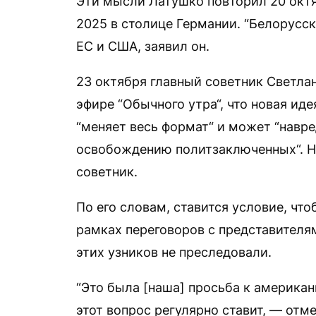
Эти мысли Латушко повторил 20 октяб
2025 в столице Германии. “Белорусск
ЕС и США, заявил он.
23 октября главный советник Светл
эфире “Обычного утра“, что новая ид
“меняет весь формат“ и может “навре
освобождению политзаключенных“. Но
советник.
По его словам, ставится условие, ч
рамках переговоров с представителя
этих узников не преследовали.
“Это была [наша] просьба к американ
этот вопрос регулярно ставит, — от