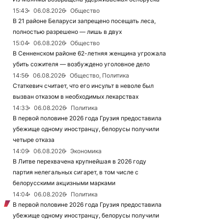
15:43
06.08.2026
Общество
В 21 районе Беларуси запрещено посещать леса,
полностью разрешено — лишь в двух
15:04
06.08.2026
Общество
В Сенненском районе 62-летняя женщина угрожала
убить сожителя — возбуждено уголовное дело
14:56
06.08.2026
Общество, Политика
Статкевич считает, что его инсульт в неволе был
вызван отказом в необходимых лекарствах
14:33
06.08.2026
Политика
В первой половине 2026 года Грузия предоставила
убежище одному иностранцу, белорусы получили
четыре отказа
14:09
06.08.2026
Экономика
В Литве перехвачена крупнейшая в 2026 году
партия нелегальных сигарет, в том числе с
белорусскими акцизными марками
14:04
06.08.2026
Политика
В первой половине 2026 года Грузия предоставила
убежище одному иностранцу, белорусы получили