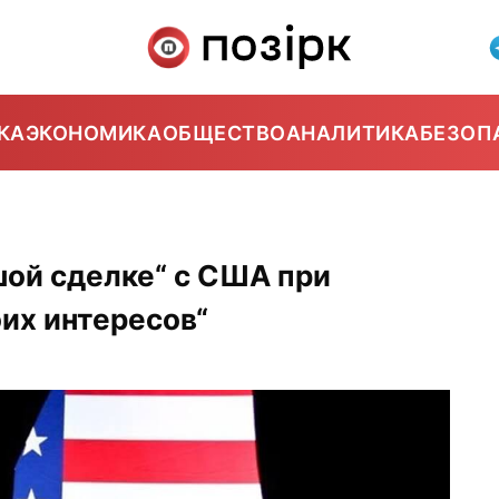
КА
ЭКОНОМИКА
ОБЩЕСТВО
АНАЛИТИКА
БЕЗОП
шой сделке“ с США при
их интересов“