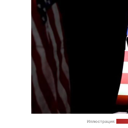
Иллюстрация:
фейсб