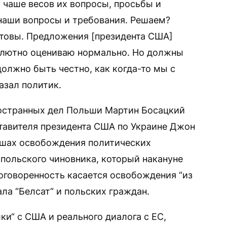
 чаше весов их вопросы, просьбы и
 наши вопросы и требования. Решаем?
отовы. Предложения [президента США]
солютно оцениваю нормально. Но должны
должно быть честно, как когда-то мы с
азал политик.
ностранных дел Польши Мартин Босацкий
тавителя президента США по Украине Джон
ншах освобождения политических
 польского чиновника, который накануне
договоренность касается освобождения “из
ла “Белсат“ и польских граждан.
и“ с США и реального диалога с ЕС,