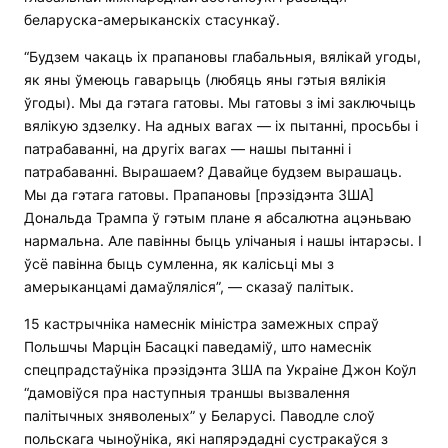
беларуска-амерыканскіх стасункаў.
“Будзем чакаць іх прапановы глабальныя, вялікай угоды,
як яны ўмеюць гаварыць (любяць яны гэтыя вялікія
ўгоды). Мы да гэтага гатовы. Мы гатовы з імі заключыць
вялікую здзелку. На адных вагах — іх пытанні, просьбы і
патрабаванні, на другіх вагах — нашы пытанні і
патрабаванні. Вырашаем? Давайце будзем вырашаць.
Мы да гэтага гатовы. Прапановы [прэзідэнта ЗША]
Дональда Трампа ў гэтым плане я абсалютна ацэньваю
нармальна. Але павінны быць улічаныя і нашы інтарэсы. І
ўсё павінна быць сумленна, як калісьці мы з
амерыканцамі дамаўляліся”, — сказаў палітык.
15 кастрычніка намеснік міністра замежных спраў
Польшчы Марцін Басацкі паведаміў, што намеснік
спецпрадстаўніка прэзідэнта ЗША па Украіне Джон Коўл
“дамовіўся пра наступныя траншы вызвалення
палітычных зняволеных” у Беларусі. Паводле слоў
польскага чыноўніка, які напярэдадні сустракаўся з