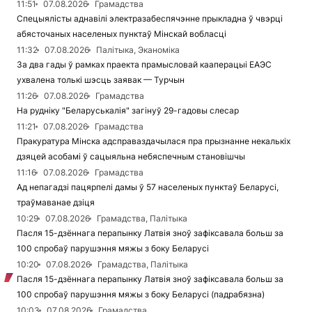
11:51
07.08.2026
Грамадства
Спецыялісты аднавілі электразабеспячэнне прыкладна ў чвэрці
абясточаных населеных пунктаў Мінскай вобласці
11:32
07.08.2026
Палітыка, Эканоміка
За два гады ў рамках праекта прамысловай кааперацыі ЕАЭС
ухвалена толькі шэсць заявак — Турчын
11:26
07.08.2026
Грамадства
На рудніку "Беларуськалія" загінуў 29-гадовы слесар
11:21
07.08.2026
Грамадства
Пракуратура Мінска адсправаздачылася пра прызнанне некалькіх
дзяцей асобамі ў сацыяльна небяспечным становішчы
11:16
07.08.2026
Грамадства
Ад непагадзі пацярпелі дамы ў 57 населеных пунктаў Беларусі,
траўмаванае дзіця
10:29
07.08.2026
Грамадства, Палітыка
Пасля 15-дзённага перапынку Латвія зноў зафіксавала больш за
100 спробаў парушэння мяжы з боку Беларусі
10:20
07.08.2026
Грамадства, Палітыка
Пасля 15-дзённага перапынку Латвія зноў зафіксавала больш за
100 спробаў парушэння мяжы з боку Беларусі (падрабязна)
10:03
07.08.2026
Грамадства