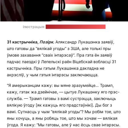
Ілюстрацыя:
фэйсбук-акаўнт Дональда Трампа
31 кастрычніка,
Позірк
.
Аляксандр Лукашэнка заявіў,
што гатовы да “вялікай угоды” з ЗША, але толькі пры
ўмове захавання “сваіх інтарэсаў”. Пра гэта ён заявіў
падчас паездкі ў Лепельскі раён Віцебскай вобласці 31
кастрычніка. Пры гэтым Лукашэнка дакладна не
акрэсліў, у чым гэтыя інтарэсы заключаюцца.
“Я амерыканцам кажу: вы мяне зразумейце… Трамп,
кажу, гэтак жа дзейнічае, — цытуе Лукашэнку яго прэс-
служба. — Трамп гатовы з вамі сустрэцца, заключыць
вялікую ўгоду [як кажуць яго прадстаўнікі]. Ды бог з
вамі. Сутнасць у чым “вялікай угоды”? Мы робім тое, што
яны хочуць, а яны робяць тое, што мы хочам — вялікая
ўгода. Я кажу: “Мы гатовы, але ў нас ёсць свае інтарэсы.