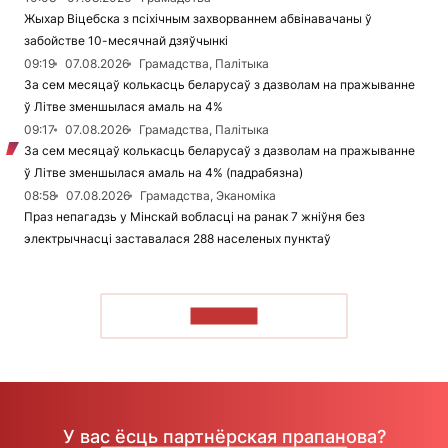
Жыхар Віцебска з псіхічным захворваннем абвінавачаны ў
забойстве 10-месячнай дзяўчынкі
09:19
07.08.2026
Грамадства, Палітыка
За сем месяцаў колькасць беларусаў з дазволам на пражыванне
ў Літве зменшылася амаль на 4%
09:17
07.08.2026
Грамадства, Палітыка
За сем месяцаў колькасць беларусаў з дазволам на пражыванне
ў Літве зменшылася амаль на 4% (падрабязна)
08:58
07.08.2026
Грамадства, Эканоміка
Праз непагадзь у Мінскай вобласці на ранак 7 жніўня без
электрычнасці заставалася 288 населеных пунктаў
ЧЫТАЦЬ
У вас ёсць партнёрская прапанова?