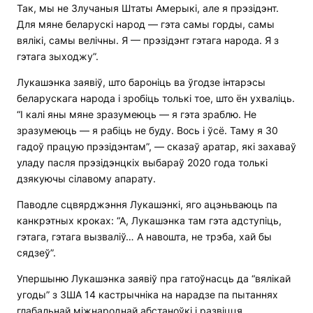
Так, мы не Злучаныя Штаты Амерыкі, але я прэзідэнт.
Для мяне беларускі народ — гэта самы горды, самы
вялікі, самы велічны. Я — прэзідэнт гэтага народа. Я з
гэтага зыходжу”.
Лукашэнка заявіў, што бароніць ва ўгодзе інтарэсы
беларускага народа і зробіць толькі тое, што ён ухваліць.
“І калі яны мяне зразумеюць — я гэта зраблю. Не
зразумеюць — я рабіць не буду. Вось і ўсё. Таму я 30
гадоў працую прэзідэнтам”, — сказаў аратар, які захаваў
уладу пасля прэзідэнцкіх выбараў 2020 года толькі
дзякуючы сілавому апарату.
Паводле сцвярджэння Лукашэнкі, яго ацэньваюць па
канкрэтных кроках: “А, Лукашэнка там гэта адступіць,
гэтага, гэтага вызваліў… А навошта, не трэба, хай бы
сядзеў”.
Упершыню Лукашэнка заявіў пра гатоўнасць да “вялікай
угоды” з ЗША 14 кастрычніка на нарадзе па пытаннях
глабальнай міжнароднай абстаноўкі і развіцця