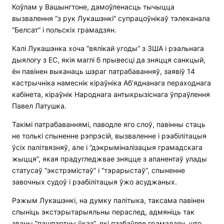
Коўлам у Вашынгтоне, дамоўленасць тычыцца
вызвалення “з рук Лукашэнкі” супрацоўнікаў тэлеканала
“Белсат” і польскіх грамадзян.
Калі Лукашэнка хоча “вялікай угоды” з ЗША і рэальнага
дыялогу з ЕС, якія маглі б прывесці да зняцця санкцый,
ён павінен выканаць шэраг патрабаванняў, заявіў 14
кастрычніка намеснік кіраўніка Аб’яднанага пераходнага
кабінета, кіраўнік Народнага антыкрызіснага ўпраўлення
Павел Латушка.
Такімі патрабаваннямі, паводле яго слоў, павінны стаць
не толькі спыненне рэпрэсій, вызваленне і рэабілітацыя
ўсіх палітвязняў, але і “дэкрыміналізацыя грамадскага
жыцця”, якая прадугледжвае зняцце з апанентаў улады
статусаў “экстрэмістаў” і “тэрарыстаў”, спыненне
завочных судоў і рэабілітацыя ўжо асуджаных.
Рэжым Лукашэнкі, на думку палітыка, таксама павінен
спыніць экстэрытарыяльны пераслед, адмяніць так
званы “пашпартны ўказ”, які пазбаўляе грамадзян, што