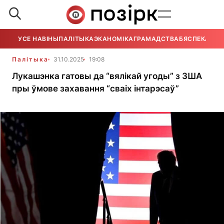
УСЕ НАВІНЫ
ПАЛІТЫКА
ЭКАНОМІКА
ГРАМАДСТВА
БЯСПЕКА
УСЕ
Палітыка
31.10.2025
19:08
Лукашэнка гатовы да “вялікай угоды” з ЗША
пры ўмове захавання “сваіх інтарэсаў”