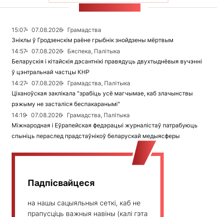
СТУЖКА НАВІН
15:07
07.08.2026
Грамадства
Зніклы ў Гродзенскім раёне грыбнік знойдзены мёртвым
14:57
07.08.2026
Бяспека, Палітыка
Беларускія і кітайскія дэсантнікі правядуць двухтыднёвыя вучэнні
ў цэнтральнай частцы КНР
14:27
07.08.2026
Грамадства, Палітыка
Ціханоўская заклікала "зрабіць усё магчымае, каб злачынствы
рэжыму не засталіся беспакаранымі"
14:19
07.08.2026
Грамадства, Палітыка
Міжнародная і Еўрапейская федэрацыі журналістаў патрабуюць
спыніць пераслед прадстаўнікоў беларускай медыясферы
Падпісвайцеся
на нашы сацыяльныя сеткі, каб не
прапусціць важныя навіны (калі гэта