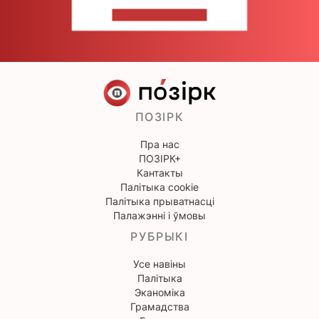
НАПІШЫЦЕ НАМ
ПОЗІРК
Пра нас
ПОЗІРК+
Кантакты
Палітыка cookie
Палітыка прыватнасці
Палажэнні і ўмовы
РУБРЫКІ
Усе навіны
Палітыка
Эканоміка
Грамадства