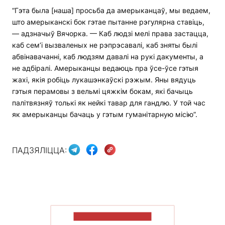
“Гэта была [наша] просьба да амерыканцаў, мы ведаем,
што амерыканскі бок гэтае пытанне рэгулярна ставіць,
— адзначыў Вячорка. — Каб людзі мелі права застацца,
каб сем’і вызваленых не рэпрэсавалі, каб зняты былі
абвінавачанні, каб людзям давалі на рукі дакументы, а
не адбіралі. Амерыканцы ведаюць пра ўсе-ўсе гэтыя
жахі, якія робіць лукашэнкаўскі рэжым. Яны вядуць
гэтыя перамовы з вельмі цяжкім бокам, які бачыць
палітвязняў толькі як нейкі тавар для гандлю. У той час
як амерыканцы бачаць у гэтым гуманітарную місію”.
ПАДЗЯЛІЦЦА:
ПАКАЗАЦЬ БОЛЬШ