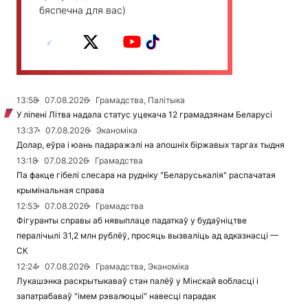
бяспечна для вас)
13:58
07.08.2026
Грамадства, Палітыка
У ліпені Літва надала статус уцекача 12 грамадзянам Беларусі
13:37
07.08.2026
Эканоміка
Долар, еўра і юань падаражэлі на апошніх біржавых таргах тыдня
13:18
07.08.2026
Грамадства
Па факце гібелі слесара на рудніку "Беларуськалія" распачатая
крымінальная справа
12:53
07.08.2026
Грамадства
Фігуранты справы аб нявыплаце падаткаў у будаўніцтве
пералічылі 31,2 млн рублёў, просяць вызваліць ад адказнасці —
СК
12:24
07.08.2026
Грамадства, Эканоміка
Лукашэнка раскрытыкаваў стан палёў у Мінскай вобласці і
запатрабаваў "імем рэвалюцыі" навесці парадак