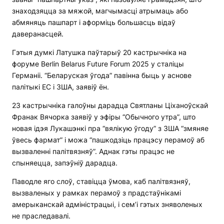
знаходзяцца за мяжой, магчымасці атрымаць або
абмяняць пашпарт і аформіць большасць відаў
даверанасцей.
Гэтыя думкі Латушка паўтарыў 20 кастрычніка на
форуме Berlin Belarus Future Forum 2025 у сталіцы
Германіі. “Беларуская ўгода” павінна быць у аснове
палітыкі ЕС і ЗША, заявіў ён.
23 кастрычніка галоўны дарадца Святланы Ціханоўскай
Франак Вячорка заявіў у эфіры “Обычного утра”, што
новая ідэя Лукашэнкі пра “вялікую ўгоду” з ЗША “змяняе
ўвесь фармат” і можа “пашкодзіць працэсу перамоў аб
вызваленні палітвязняў”. Аднак гэты працэс не
спыняецца, запэўніў дарадца.
Паводле яго слоў, ставіцца ўмова, каб палітвязняў,
вызваленых у рамках перамоў з прадстаўнікамі
амерыканскай адміністрацыі, і сем’і гэтых зняволеных
не праследавалі.