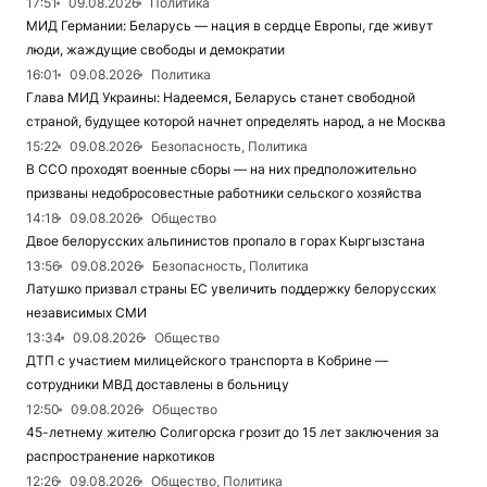
17:51
09.08.2026
Политика
МИД Германии: Беларусь — нация в сердце Европы, где живут
люди, жаждущие свободы и демократии
16:01
09.08.2026
Политика
Глава МИД Украины: Надеемся, Беларусь станет свободной
страной, будущее которой начнет определять народ, а не Москва
15:22
09.08.2026
Безопасность, Политика
В ССО проходят военные сборы — на них предположительно
призваны недобросовестные работники сельского хозяйства
14:18
09.08.2026
Общество
Двое белорусских альпинистов пропало в горах Кыргызстана
13:56
09.08.2026
Безопасность, Политика
Латушко призвал страны ЕС увеличить поддержку белорусских
независимых СМИ
13:34
09.08.2026
Общество
ДТП с участием милицейского транспорта в Кобрине —
сотрудники МВД доставлены в больницу
12:50
09.08.2026
Общество
45-летнему жителю Солигорска грозит до 15 лет заключения за
распространение наркотиков
12:26
09.08.2026
Общество, Политика