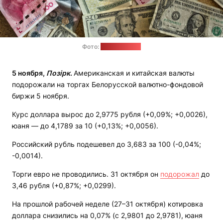
Фото:
unsplash.com
5 ноября,
Позірк
.
Американская и китайская валюты
подорожали на торгах Белорусской валютно-фондовой
биржи 5 ноября.
Курс доллара вырос до 2,9775 рубля (+0,09%; +0,0026),
юаня — до 4,1789 за 10 (+0,13%; +0,0056).
Российский рубль подешевел до 3,683 за 100 (-0,04%;
-0,0014).
Торги евро не проводились. 31 октября он
подорожал
до
3,46 рубля (+0,87%; +0,0299).
На прошлой рабочей неделе (27–31 октября) котировка
доллара снизились на 0,07% (с 2,9801 до 2,9781), юаня