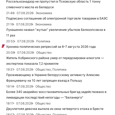
Россельхознадзор не пропустил в Псковскую область 1 тонну
сливочного масла из Беларуси
21:46
07.08.2026
Экономика
Подписано соглашение об электронной торговле товарами в ЕАЭС
21:16
07.08.2026
Экономика
Лукашенко назвал "жутью" увеличение убытков Белкоопсоюза в
11 раз
20:53
07.08.2026
Политика
Хроника политических репрессий за 6–7 августа 2026 года
20:08
07.08.2026
Общество
Житель Кобринского района умер от передозировки алкоголя —
экспертиза показала 7,2 промилле
19:31
07.08.2026
Общество, Политика
Проживающему в Украине белорусскому активисту Алексею
Францкевичу на 10 лет запрещен въезд в Польшу
19:14
07.08.2026
Общество
Более 340 аварийно-восстановительных бригад задействовано в
ликвидации последствий непогоды — "Белэнерго"
18:17
07.08.2026
Общество
Двухлетняя девочка выпала из окна четвертого этажа в Бресте
18:07
07.08.2026
Общество, Политика