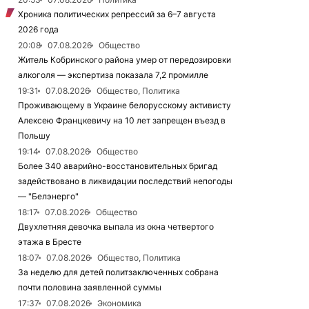
Хроника политических репрессий за 6–7 августа
2026 года
20:08
07.08.2026
Общество
Житель Кобринского района умер от передозировки
алкоголя — экспертиза показала 7,2 промилле
19:31
07.08.2026
Общество, Политика
Проживающему в Украине белорусскому активисту
Алексею Францкевичу на 10 лет запрещен въезд в
Польшу
19:14
07.08.2026
Общество
Более 340 аварийно-восстановительных бригад
задействовано в ликвидации последствий непогоды
— "Белэнерго"
18:17
07.08.2026
Общество
Двухлетняя девочка выпала из окна четвертого
этажа в Бресте
18:07
07.08.2026
Общество, Политика
За неделю для детей политзаключенных собрана
почти половина заявленной суммы
17:37
07.08.2026
Экономика