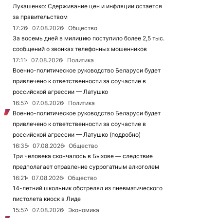
Лукашенко: Сдерживание цен и инфляции остается
за правительством
17:26
07.08.2026
Общество
За восемь дней в милицию поступило более 2,5 тыс.
сообщений о звонках телефонных мошенников
17:11
07.08.2026
Политика
Военно-политическое руководство Беларуси будет
привлечено к ответственности за соучастие в
российской агрессии — Латушко
16:57
07.08.2026
Политика
Военно-политическое руководство Беларуси будет
привлечено к ответственности за соучастие в
российской агрессии — Латушко (подробно)
16:35
07.08.2026
Общество
Три человека скончалось в Быхове — следствие
предполагает отравление суррогатным алкоголем
16:21
07.08.2026
Общество
14-летний школьник обстрелял из пневматического
пистолета киоск в Лиде
15:57
07.08.2026
Экономика