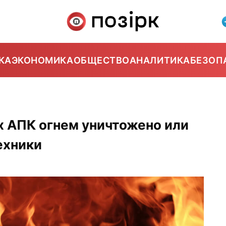
КА
ЭКОНОМИКА
ОБЩЕСТВО
АНАЛИТИКА
БЕЗОП
ах АПК огнем уничтожено или
ехники