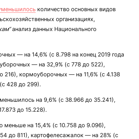
уменьшилось
количество основных видов
льскохозяйственных организациях,
кам“
анализ данных Национального
ных — на 14,6% (с 8.798 на конец 2019 года
еуборочных — на 32,9% (с 778 до 522),
 216), кормоуборочных — на 11,6% (с 4.138
(с 428 до 299).
меньшилось на 9,6% (с 38.966 до 35.241),
7.873 до 15.228).
 меньше на 15,4% (с 10.758 до 9.096),
254 до 811), картофелесажалок — на 28% (с