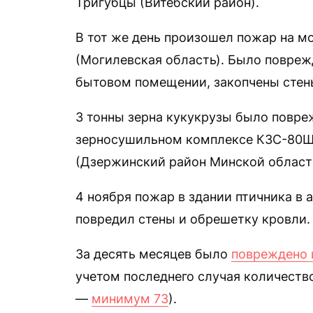
Тригубцы (Витебский район).
В тот же день произошел пожар на м
(Могилевская область). Было повреж
бытовом помещении, закопчены стены
3 тонны зерна кукукрузы было повреж
зерносушильном комплексе КЗС-80Ш 
(Дзержинский район Минской област
4 ноября пожар в здании птичника в 
повредил стены и обрешетку кровли.
За десять месяцев было
повреждено 
учетом последнего случая количество
—
минимум 73
).