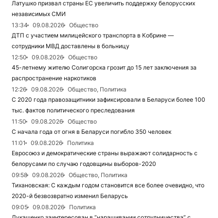
Латушко призвал страны ЕС увеличить поддержку белорусских
независимых СМИ
13:34
09.08.2026
Общество
ДТП с участием милицейского транспорта в Кобрине —
сотрудники МВД доставлены в больницу
12:50
09.08.2026
Общество
45-летнему жителю Солигорска грозит до 15 лет заключения за
распространение наркотиков
12:26
09.08.2026
Общество, Политика
С 2020 года правозащитники зафиксировали в Беларуси более 100
тыс. фактов политического преследования
11:50
09.08.2026
Общество
С начала года от огня в Беларуси погибло 350 человек
11:01
09.08.2026
Политика
Евросоюз и демократические страны выражают солидарность с
белорусами по случаю годовщины выборов-2020
09:58
09.08.2026
Общество, Политика
Тихановская: С каждым годом становится все более очевидно, что
2020-й безвозвратно изменил Беларусь
09:05
09.08.2026
Политика
Лукашенко заинтересован в “наращивании сотрудничества” с