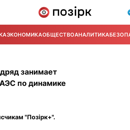
КА
ЭКОНОМИКА
ОБЩЕСТВО
АНАЛИТИКА
БЕЗОП
одряд занимает
ЕАЭС по динамике
счикам "Позірк+".