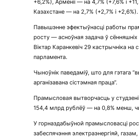
+6,2%), Арменіі — на 4,7% (+7,6% і +11,
Казахстане — на 2,7% (+2,7% і +2,6%).
Павышэнне эфектыўнасці работы прам
росту — асноўная задача ў сённяшніх 
Віктар Каранкевіч 29 кастрычніка на
парламента.
Чыноўнік паведаміў, што для гэтага “в
арганізавана сістэмная праца“.
Прамысловая вытворчасць у студзені 
154,4 млрд рублёў — на 0,8% менш, ч
У горназдабыўной прамысловасці рост
забеспячэння электраэнергіяй, газам