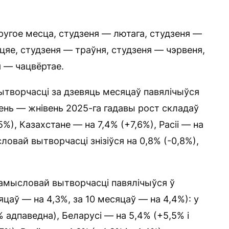
.
ругое месца, студзеня — лютага, студзеня —
эцяе, студзеня — траўня, студзеня — чэрвеня,
я — чацвёртае.
ытворчасці за дзевяць месяцаў павялічыўся
зень — жнівень 2025-га гадавы рост складаў
5%), Казахстане — на 7,4% (+7,6%), Расіі — на
ловай вытворчасці знізіўся на 0,8% (-0,8%),
рамысловай вытворчасці павялічыўся ў
яцаў — на 4,3%, за 10 месяцаў — на 4,4%): у
 адпаведна), Беларусі — на 5,4% (+5,5% і