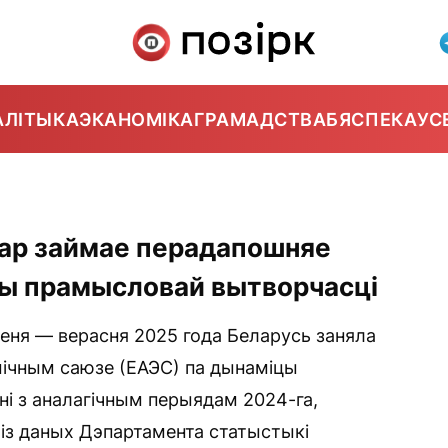
АЛІТЫКА
ЭКАНОМІКА
ГРАМАДСТВА
БЯСПЕКА
УС
пар займае перадапошняе
цы прамысловай вытворчасці
еня — верасня 2025 года Беларусь заняла
мічным саюзе (ЕАЭС) па дынаміцы
і з аналагічным перыядам 2024-га,
із даных Дэпартамента статыстыкі