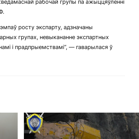
іжведамаснай рабочай групы па ажыццяўленні
Ф.
эмпаў росту экспарту, адзначаны
варных групах, невыкананне экспартных
амі і прадпрыемствамі“, — гаварылася ў