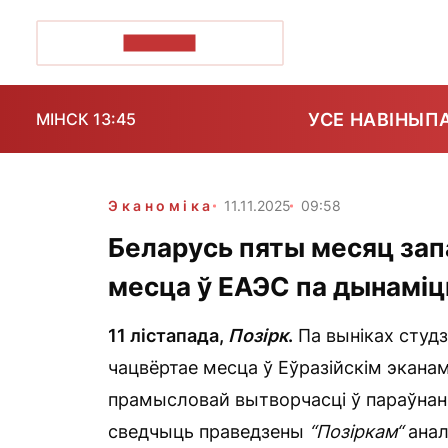
ПОЗІРК+
УСЕ НАВІНЫ
П
МІНСК 13:45
Эканоміка
11.11.2025
09:58
Беларусь пяты месяц за
месца ў ЕАЭС па дынамі
11 лістапада,
Позірк
.
Па выніках студз
чацвёртае месца ў Еўразійскім экана
прамысловай вытворчасці ў параўнанн
сведчыць праведзены
“Позіркам“
анал