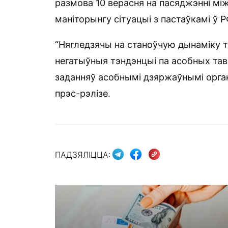
размова 10 верасня на пасяджэнні м
маніторынгу сітуацыі з пастаўкамі ў Р
“Нягледзячы на станоўчую дынаміку т
негатыўныя тэндэнцыі па асобных та
заданняў асобнымі дзяржаўнымі орган
прэс-рэлізе.
ПАДЗЯЛІЦЦА: