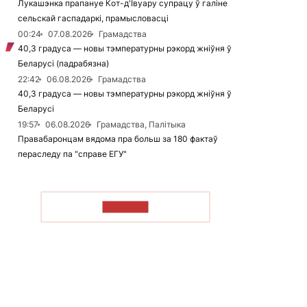
Лукашэнка прапануе Кот-д'Івуару супрацу ў галіне
сельскай гаспадаркі, прамысловасці
00:24
07.08.2026
Грамадства
40,3 градуса — новы тэмпературны рэкорд жніўня ў
Беларусі (падрабязна)
22:42
06.08.2026
Грамадства
40,3 градуса — новы тэмпературны рэкорд жніўня ў
Беларусі
19:57
06.08.2026
Грамадства, Палітыка
Правабаронцам вядома пра больш за 180 фактаў
пераследу па "справе ЕГУ"
ЧЫТАЦЬ