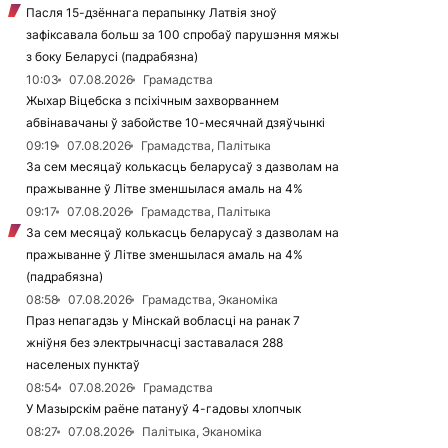
Пасля 15-дзённага перапынку Латвія зноў
зафіксавала больш за 100 спробаў парушэння мяжы
з боку Беларусі (падрабязна)
10:03
07.08.2026
Грамадства
Жыхар Віцебска з псіхічным захворваннем
абвінавачаны ў забойстве 10-месячнай дзяўчынкі
09:19
07.08.2026
Грамадства, Палітыка
За сем месяцаў колькасць беларусаў з дазволам на
пражыванне ў Літве зменшылася амаль на 4%
09:17
07.08.2026
Грамадства, Палітыка
За сем месяцаў колькасць беларусаў з дазволам на
пражыванне ў Літве зменшылася амаль на 4%
(падрабязна)
08:58
07.08.2026
Грамадства, Эканоміка
Праз непагадзь у Мінскай вобласці на ранак 7
жніўня без электрычнасці заставалася 288
населеных пунктаў
08:54
07.08.2026
Грамадства
У Мазырскім раёне патануў 4-гадовы хлопчык
08:27
07.08.2026
Палітыка, Эканоміка