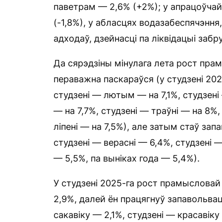
паветрам — 2,6% (+2%); у апрацоўчай
(-1,8%), у абласцях водазабеспячэння,
адходаў, дзейнасці па ліквідацыі забр
Да сярэдзіны мінулага лета рост пра
пераважна паскараўся (у студзені 20
студзені — лютым — на 7,1%, студзені
— на 7,7%, студзені — траўні — на 8%,
ліпені — на 7,5%), але затым стаў запа
студзені — верасні — 6,4%, студзені 
— 5,5%, па выніках года — 5,4%).
У студзені 2025-га рост прамысловай
2,9%, далей ён працягнуў запавольва
сакавіку — 2,1%, студзені — красавіку