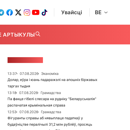
Увайсці
BE
Е АРТЫКУЛЫ
СТУЖКА НАВІН
13:37
07.08.2026
Эканоміка
Долар, еўра і юань падаражэлі на апошніх біржавых
таргах тыдня
13:18
07.08.2026
Грамадства
Па факце гібелі слесара на рудніку "Беларуськалія"
распачатая крымінальная справа
12:53
07.08.2026
Грамадства
Фігуранты справы аб нявыплаце падаткаў у
будаўніцтве пералічылі 31,2 млн рублёў, просяць