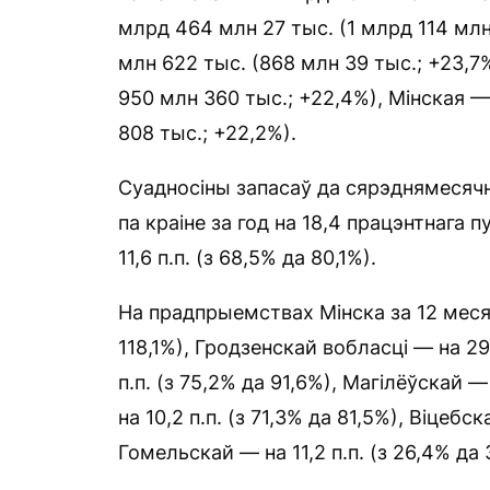
млрд 464 млн 27 тыс. (1 млрд 114 млн
млн 622 тыс. (868 млн 39 тыс.; +23,7
950 млн 360 тыс.; +22,4%), Мінская —
808 тыс.; +22,2%).
Суадносіны запасаў да сярэднямесячн
па краіне за год на 18,4 працэнтнага п
11,6 п.п. (з 68,5% да 80,1%).
На прадпрыемствах Мінска за 12 месяц
118,1%), Гродзенскай вобласці — на 29,
п.п. (з 75,2% да 91,6%), Магілёўскай —
на 10,2 п.п. (з 71,3% да 81,5%), Віцебс
Гомельскай — на 11,2 п.п. (з 26,4% да 