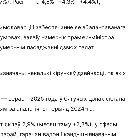
7%), Расіі — на 4,6% (+4,3% і +4,4%),
ысловасці і забеспячэнне яе збалансаванага
умовах, заявіў намеснік прэм’ер-міністра
 сумесным пасяджэнні дзвюх палат
ызначаны некалькі кірункаў дзейнасці, па якіх
— верасні 2025 года ў бягучых цэнах склала
ым за аналагічны перыяд 2024-га.
 склаў 2,9% (месяц таму +2,8%), у сферы
, парай, гарачай вадой і кандыцыянаваным