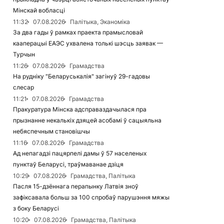
Мінскай вобласці
11:32
07.08.2026
Палітыка, Эканоміка
За два гады ў рамках праекта прамысловай
кааперацыі ЕАЭС ухвалена толькі шэсць заявак —
Турчын
11:26
07.08.2026
Грамадства
На рудніку "Беларуськалія" загінуў 29-гадовы
слесар
11:21
07.08.2026
Грамадства
Пракуратура Мінска адсправаздачылася пра
прызнанне некалькіх дзяцей асобамі ў сацыяльна
небяспечным становішчы
11:16
07.08.2026
Грамадства
Ад непагадзі пацярпелі дамы ў 57 населеных
пунктаў Беларусі, траўмаванае дзіця
10:29
07.08.2026
Грамадства, Палітыка
Пасля 15-дзённага перапынку Латвія зноў
зафіксавала больш за 100 спробаў парушэння мяжы
з боку Беларусі
10:20
07.08.2026
Грамадства, Палітыка