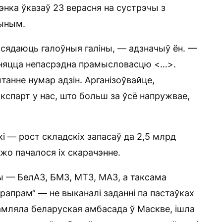
нка ўказаў 23 верасня на сустрэчы з
чыным.
асядаюць галоўныя галіны, — адзначыў ён. —
заняцца непасрэдна прамысловасцю <…>.
анне нумар адзін. Арганізоўвайце,
кспарт у нас, што больш за ўсё напружвае,
кі — рост складскіх запасаў да 2,5 млрд
ўжо пачалося іх скарачэнне.
— БелАЗ, БМЗ, МТЗ, МАЗ, а таксама
рапрам“ — не выканалі заданні па пастаўках
дамляла беларуская амбасада ў Маскве, ішла