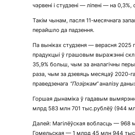
чэрвені і студзені — ліпені — на 0,3%,
Такім чынам, пасля 11-месячнага зап
перайшло да падзення.
Па выніках студзеня — верасня 2025 
прадукцыі ў грашовым выражэнні скла
35,9% больш, чым за аналагічны перыя
раза, чым за дзевяць месяцаў 2020-га 
праведзенага
“П
о
зіркам“
аналізу даны
Горшая дынаміка ў гадавым вымярэнні
млрд 583 млн 701 тыс.рублёў (944 млн
Далей: Магілёўская вобласць — 968 мл
Гомельская — 1 млрд 45 млн 944 тыс. 