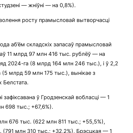
 студзені — жніўні — на 0,8%).
аволення росту прамысловай вытворчасці
года аб’ём складскіх запасаў прамысловай
ў 11 млрд 97 млн 416 тыс. рублёў — на
д 2024-га (8 млрд 164 млн 246 тыс.), і ў 2,2
(5 млрд 59 млн 175 тыс.), вынікае з
х Белстата.
 зафіксавана ў Гродзенскай вобласці — 1
 698 тыс.; +67,6%).
н 676 тыс. (622 млн 811 тыс.; +55,5%),
(791 млн 310 тыс.; +32,2%), Брэсцкая — 1