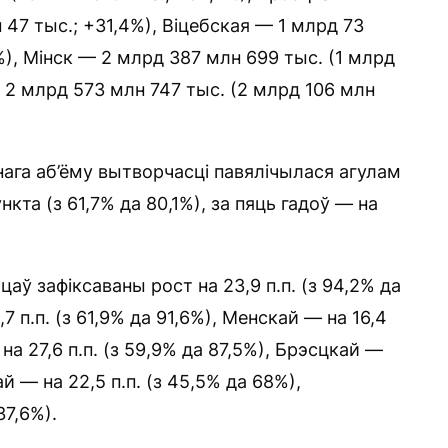
 47 тыс.; +31,4%), Віцебская — 1 млрд 73
%), Мінск — 2 млрд 387 млн 699 тыс. (1 млрд
 2 млрд 573 млн 747 тыс. (2 млрд 106 млн
ага аб’ёму вытворчасці павялічылася агулам
ункта (з 61,7% да 80,1%), за пяць гадоў — на
аў зафіксаваны рост на 23,9 п.п. (з 94,2% да
7 п.п. (з 61,9% да 91,6%), Менскай — на 16,4
 на 27,6 п.п. (з 59,9% да 87,5%), Брэсцкай —
кай — на 22,5 п.п. (з 45,5% да 68%),
37,6%).