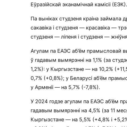
Еўразійскай эканамічнай камісіі (ЕЭК)
Па выніках студзеня краіна займала д
сакавіка і студзеня — красавіка — тр
студзеня — ліпеня і студзеня — жніўн
Агулам па ЕАЭС аб’ём прамысловай в
ў гадавым вымярэнні на 1,1% (за студ
1,2%): у Кыргызстане — на 10,2% (+11,
0,7% (+0,8%); у Беларусі аб’ём прамыс
у Арменіі — на 5,7% (-7,8%).
У 2024 годзе агулам па ЕАЭС аб’ём п
гадавым вымярэнні на 4,5% (за 11 мес
Кыргызстане — на 5,5% (+4,8% і +5,2%