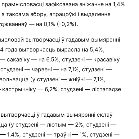
 прамысловасці зафіксавана зніжэнне на 1,4%
 а таксама збору, апрацоўкі і выдалення
уджванняў — на 0,1% (-0,2%).
мысловай вытворчасці ў гадавым вымярэнні
24 года вытворчасць вырасла на 5,4%,
 — сакавіку — на 6,5%, студзені — красавіку
 студзені — чэрвені — на 7,1%, студзені —
вольвацца (у студзені — жніўні — 7,1%,
— кастрычніку — 6,2%, студзені — лістападзе
 вытворчасці ў гадавым вымярэнні склаў
цца (у студзені — лютым — 2%, студзені —
 — 1,4%, студзені — траўні — 1%, студзені —