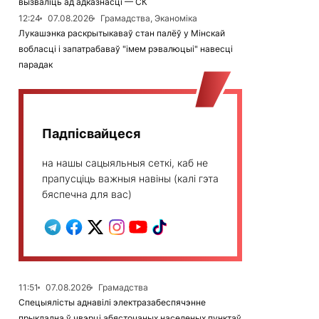
вызваліць ад адказнасці — СК
12:24
07.08.2026
Грамадства, Эканоміка
Лукашэнка раскрытыкаваў стан палёў у Мінскай
вобласці і запатрабаваў "імем рэвалюцыі" навесці
парадак
Падпісвайцеся
на нашы сацыяльныя сеткі, каб не
прапусціць важныя навіны (калі гэта
бяспечна для вас)
11:51
07.08.2026
Грамадства
Спецыялісты аднавілі электразабеспячэнне
прыкладна ў чвэрці абясточаных населеных пунктаў