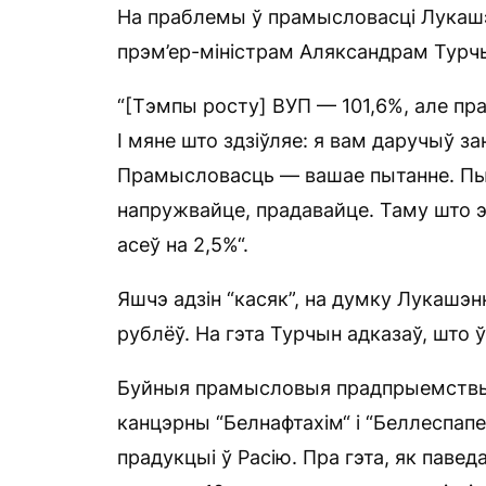
На праблемы ў прамысловасці Лукашэ
прэм’ер-міністрам Аляксандрам Тур
“[Тэмпы росту] ВУП — 101,6%, але пр
І мяне што здзіўляе: я вам даручыў 
Прамысловасць — вашае пытанне. Пыт
напружвайце, прадавайце. Таму што э
асеў на 2,5%“.
Яшчэ адзін “касяк”, на думку Лукашэн
рублёў. На гэта Турчын адказаў, што 
Буйныя прамысловыя прадпрыемствы 
канцэрны “Белнафтахім“ і “Беллеспапе
прадукцыі ў Расію. Пра гэта, як паве