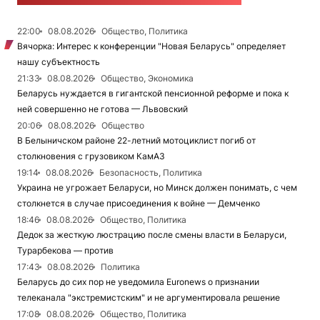
22:00
08.08.2026
Общество, Политика
Вячорка: Интерес к конференции "Новая Беларусь" определяет
нашу субъектность
21:33
08.08.2026
Общество, Экономика
Беларусь нуждается в гигантской пенсионной реформе и пока к
ней совершенно не готова — Львовский
20:06
08.08.2026
Общество
В Белыничском районе 22-летний мотоциклист погиб от
столкновения с грузовиком КамАЗ
19:14
08.08.2026
Безопасность, Политика
Украина не угрожает Беларуси, но Минск должен понимать, с чем
столкнется в случае присоединения к войне — Демченко
18:46
08.08.2026
Общество, Политика
Дедок за жесткую люстрацию после смены власти в Беларуси,
Турарбекова — против
17:43
08.08.2026
Политика
Беларусь до сих пор не уведомила Euronews о признании
телеканала "экстремистским" и не аргументировала решение
17:08
08.08.2026
Общество, Политика