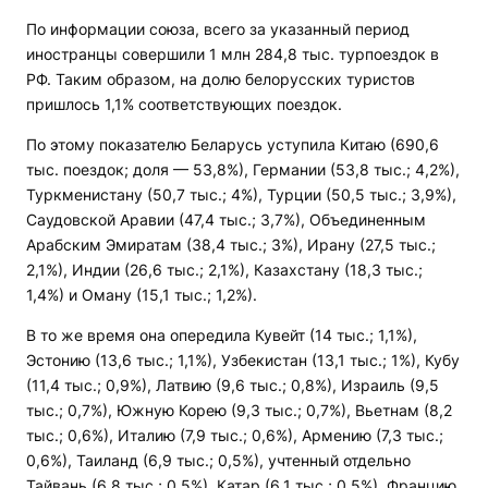
По информации союза, всего за указанный период
иностранцы совершили 1 млн 284,8 тыс. турпоездок в
РФ. Таким образом, на долю белорусских туристов
пришлось 1,1% соответствующих поездок.
По этому показателю Беларусь уступила Китаю (690,6
тыс. поездок; доля — 53,8%), Германии (53,8 тыс.; 4,2%),
Туркменистану (50,7 тыс.; 4%), Турции (50,5 тыс.; 3,9%),
Саудовской Аравии (47,4 тыс.; 3,7%), Объединенным
Арабским Эмиратам (38,4 тыс.; 3%), Ирану (27,5 тыс.;
2,1%), Индии (26,6 тыс.; 2,1%), Казахстану (18,3 тыс.;
1,4%) и Оману (15,1 тыс.; 1,2%).
В то же время она опередила Кувейт (14 тыс.; 1,1%),
Эстонию (13,6 тыс.; 1,1%), Узбекистан (13,1 тыс.; 1%), Кубу
(11,4 тыс.; 0,9%), Латвию (9,6 тыс.; 0,8%), Израиль (9,5
тыс.; 0,7%), Южную Корею (9,3 тыс.; 0,7%), Вьетнам (8,2
тыс.; 0,6%), Италию (7,9 тыс.; 0,6%), Армению (7,3 тыс.;
0,6%), Таиланд (6,9 тыс.; 0,5%), учтенный отдельно
Тайвань (6,8 тыс.; 0,5%), Катар (6,1 тыс.; 0,5%), Францию