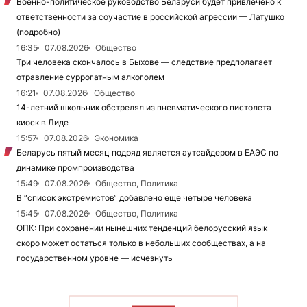
Военно-политическое руководство Беларуси будет привлечено к
ответственности за соучастие в российской агрессии — Латушко
(подробно)
16:35
07.08.2026
Общество
Три человека скончалось в Быхове — следствие предполагает
отравление суррогатным алкоголем
16:21
07.08.2026
Общество
14-летний школьник обстрелял из пневматического пистолета
киоск в Лиде
15:57
07.08.2026
Экономика
Беларусь пятый месяц подряд является аутсайдером в ЕАЭС по
динамике промпроизводства
15:49
07.08.2026
Общество, Политика
В “список экстремистов“ добавлено еще четыре человека
15:45
07.08.2026
Общество, Политика
ОПК: При сохранении нынешних тенденций белорусский язык
скоро может остаться только в небольших сообществах, а на
государственном уровне — исчезнуть