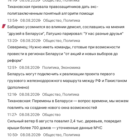
14:16
08.08.2026
Общество, Политика
Тихановская призвала правозащитников дать экс-
политзаключенным понятный алгоритм помощи
13:54
08.08.2026
Общество, Политика
Бабарико усомнился во влиянии демсил, сославшись на мнения
"друзей в Беларуси", Латушко парировал: "У нас разные друзья"
13:20
08.08.2026
Общество, Политика
Северинец: Нужно иметь команды, готовые при возможности
провести в регионах Беларуси "от акций и новых выборов до
реформ"
12:51
08.08.2026
Политика, Экономика
Беларусь могут подключить к реализации проекта первого
грузового железнодорожного маршрута между РФ и Пакистаном
(дополнено)
12:16
08.08.2026
Общество, Политика
Тихановская: Перемены в Беларуси — вопрос времени, мы можем
повлиять на создание нового окна возможностей
11:27
08.08.2026
Общество
Сильный ветер 6 августа повалил 2,4 тыс. деревьев, повредил
крыши более 700 домов — уточненные данные МЧС
10:50
08.08.2026
Общество, Политика