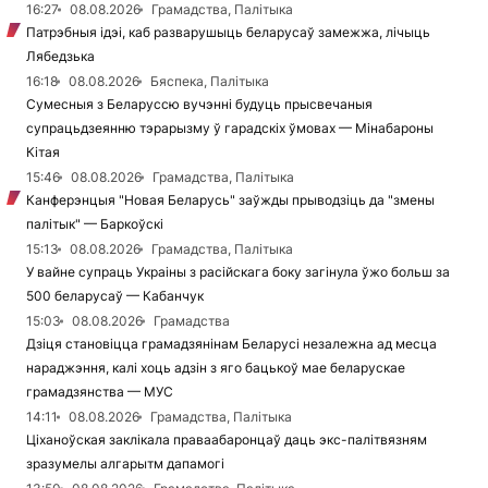
16:27
08.08.2026
Грамадства, Палітыка
Патрэбныя ідэі, каб разварушыць беларусаў замежжа, лічыць
Лябедзька
16:18
08.08.2026
Бяспека, Палітыка
Сумесныя з Беларуссю вучэнні будуць прысвечаныя
супрацьдзеянню тэрарызму ў гарадскіх ўмовах — Мінабароны
Кітая
15:46
08.08.2026
Грамадства, Палітыка
Канферэнцыя "Новая Беларусь" заўжды прыводзіць да "змены
палітык" — Баркоўскі
15:13
08.08.2026
Грамадства, Палітыка
У вайне супраць Украіны з расійскага боку загінула ўжо больш за
500 беларусаў — Кабанчук
15:03
08.08.2026
Грамадства
Дзіця становіцца грамадзянінам Беларусі незалежна ад месца
нараджэння, калі хоць адзін з яго бацькоў мае беларускае
грамадзянства — МУС
14:11
08.08.2026
Грамадства, Палітыка
Ціханоўская заклікала праваабаронцаў даць экс-палітвязням
зразумелы алгарытм дапамогі