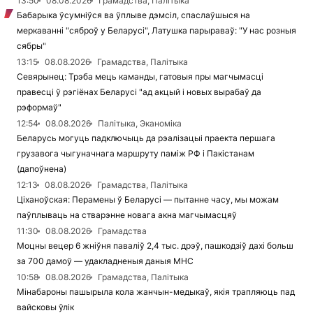
13:50
08.08.2026
Грамадства, Палітыка
Бабарыка ўсумніўся ва ўплыве дэмсіл, спаслаўшыся на
меркаванні "сяброў у Беларусі", Латушка парыраваў: "У нас розныя
сябры"
13:15
08.08.2026
Грамадства, Палітыка
Севярынец: Трэба мець каманды, гатовыя пры магчымасці
правесці ў рэгіёнах Беларусі "ад акцый і новых вырабаў да
рэформаў"
12:54
08.08.2026
Палітыка, Эканоміка
Беларусь могуць падключыць да рэалізацыі праекта першага
грузавога чыгуначнага маршруту паміж РФ і Пакістанам
(дапоўнена)
12:13
08.08.2026
Грамадства, Палітыка
Ціханоўская: Перамены ў Беларусі — пытанне часу, мы можам
паўплываць на стварэнне новага акна магчымасцяў
11:30
08.08.2026
Грамадства
Моцны вецер 6 жніўня паваліў 2,4 тыс. дрэў, пашкодзіў дахі больш
за 700 дамоў — удакладненыя даныя МНС
10:58
08.08.2026
Грамадства, Палітыка
Мінабароны пашырыла кола жанчын-медыкаў, якія трапляюць пад
вайсковы ўлік