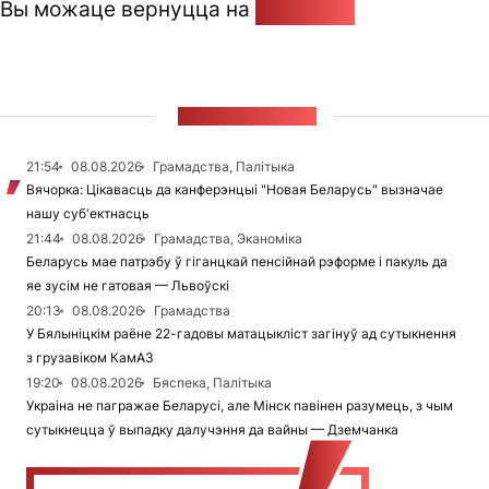
Вы можаце вернуцца на
Галоўную
СТУЖКА НАВІН
21:54
08.08.2026
Грамадства, Палітыка
Вячорка: Цікавасць да канферэнцыі "Новая Беларусь" вызначае
нашу суб'ектнасць
21:44
08.08.2026
Грамадства, Эканоміка
Беларусь мае патрэбу ў гіганцкай пенсійнай рэформе і пакуль да
яе зусім не гатовая — Львоўскі
20:13
08.08.2026
Грамадства
У Бялыніцкім раёне 22-гадовы матацыкліст загінуў ад сутыкнення
з грузавіком КамАЗ
19:20
08.08.2026
Бяспека, Палітыка
Украіна не пагражае Беларусі, але Мінск павінен разумець, з чым
сутыкнецца ў выпадку далучэння да вайны — Дземчанка