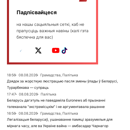
Падпісвайцеся
на нашы сацыяльныя сеткі, каб не
прапусціць важныя навіны (калі гэта
бяспечна для вас)
18:56
08.08.2026
Грамадства, Палітыка
Дзядок за жорсткую люстрацыю пасля змены ўлады ў Беларусі,
Турарбекава — супраць
17:47
08.08.2026
Палітыка
Беларусь дагэтуль не паведаміла Euronews аб прызнанні
тэлеканала "экстрэмісцкім" і не аргументавала рашэнне
16:56
08.08.2026
Грамадства, Палітыка
Легалізацыя беларусаў, ушанаванне памяці зразумелыя для
мірнага часу, але ва Украіне вайна — амбасадар Чарнагор