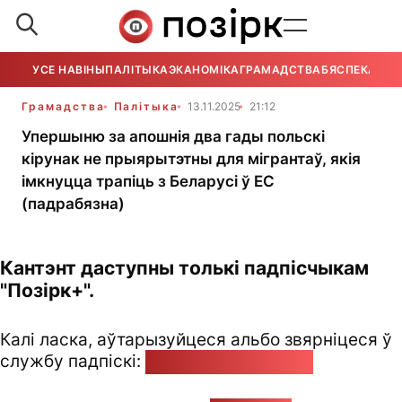
УСЕ НАВІНЫ
ПАЛІТЫКА
ЭКАНОМІКА
ГРАМАДСТВА
БЯСПЕКА
УСЕ
Грамадства
Палітыка
13.11.2025
21:12
Упершыню за апошнія два гады польскі
кірунак не прыярытэтны для мігрантаў, якія
імкнуцца трапіць з Беларусі ў ЕС
(падрабязна)
Кантэнт даступны толькі падпісчыкам
"Позірк+".
Калі ласка, аўтарызуйцеся альбо звярніцеся ў
службу падпіскі:
pozirk@pozirk.online