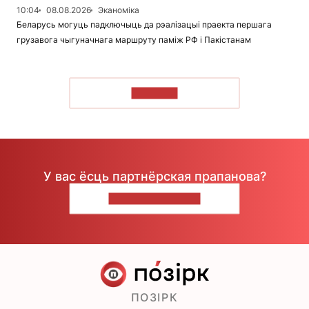
10:04
08.08.2026
Эканоміка
Беларусь могуць падключыць да рэалізацыі праекта першага
грузавога чыгуначнага маршруту паміж РФ і Пакістанам
ЧЫТАЦЬ
У вас ёсць партнёрская прапанова?
НАПІШЫЦЕ НАМ
ПОЗІРК