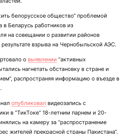
властей.
жить белорусское общество“ проблемой
а в Беларусь работников из
ля на совещании о развитии районов
 результате взрыва на Чернобыльской АЭС.
ортовало о
выявлении
“активных
тались нагнетать обстановку в стране и
ем“, распространяя информацию о въезде в
.
анал
опубликовал
видеозапись с
ки в “ТикТоке“ 18-летним парнем и 20-
нялись на камеру за “распространение
рес жителей прекрасной страны Пакистана“.