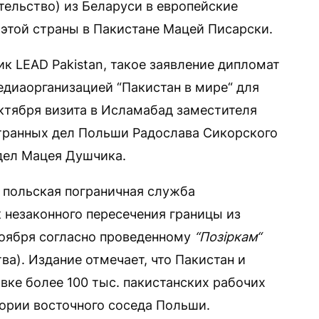
тельство) из Беларуси в европейские
л этой страны в Пакистане Мацей Писарски.
к LEAD Pakistan, такое заявление дипломат
едиаорганизацией “Пакистан в мире“ для
ктября визита в Исламабад заместителя
ранных дел Польши Радослава Сикорского
дел Мацея Душчика.
д польская пограничная служба
 незаконного пересечения границы из
 ноября согласно проведенному
“Позіркам“
а). Издание отмечает, что Пакистан и
вке более 100 тыс. пакистанских рабочих
тории восточного соседа Польши.