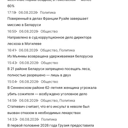
60%
17:18
06.08.2026
Политика
Поверенный в делах Франции Руайе завершает
миссию в Беларуси
16:50
06.08.2026
Общество
Направлено в суд коррупционное дело директора
лесхоза в Могилеве
16:41
06.08.2026
Общество, Политика
Из Мьянмы возвращена удерживаемая белоруска
15:43
06.08.2026
Общество
В 21 районе Беларуси запрещено посещать леса,
полностью разрешено — лишь в двух
15:04
06.08.2026
Общество
В Сенненском районе 62-летняя женщина угрожала
убить сожителя — возбуждено уголовное дело
14:56
06.08.2026
Общество, Политика
Статкевич считает, что его инсульт в неволе был
вызван отказом в необходимых лекарствах
14:33
06.08.2026
Политика
В первой половине 2026 года Грузия предоставила