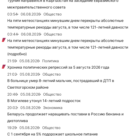
Турчин направился в Кыргызстан на заседание Евразийского
межправительственного совета
03:54
06.08.2026
Общество
На пяти метеостанциях минувшим днем перекрыты абсолютные
температурные рекорды августа, в том числе 121-летней давности
03:44
06.08.2026
Общество
На пяти метеостанциях минувшим днем перекрыты абсолютные
температурные рекорды августа, в том числе 121-летней давности
(подробно)
21:59
05.08.2026
Политика
Хроника политических репрессий за 5 августа 2026 года
21:02
05.08.2026
Общество
В больнице умер 8-летний мальчик, пострадавший в ДТП в
Светлогорском районе
20:46
05.08.2026
Общество
В Могилеве утонул 14-летний подросток
20:02
05.08.2026
Экономика
Беларусь продолжает наращивать поставки в Россию бензина и
дизтоплива
19:29
05.08.2026
Общество
С 1 сентября на 5% подорожает школьное питание