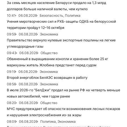
За семь месяцев население Беларуси продало на 1,3 млрд
долларов больше наличной валюты, чем купило
10:41
06.08.2026
Безопасность, Политика
Учения миротворческих сил и РХБ-защиты ОДКБ на белорусской
территории пройдут 12–16 октября
09:59
06.08.2026
Экономика
Правительство вернуло нулевые экспортные пошлины на легкие
углеводородные газы
09:43
06.08.2026
Общество
Обвиненный в выращивании конопли и хранении более 25 кг
марихуаны житель Жлобина предстанет перед судом
09:19
06.08.2026
Экономика
Второй энергоблок БелАЭС возвращен в работу
08:56
06.08.2026
Экономика
В июле 2026-го "БелДжи" продал на рынке РФ на четверть меньше
новых автомобилей, чем годом ранее
08:20
06.08.2026
Общество
МЧС предупреждает об опасности возникновения лесных пожаров
и нарушения электроснабжения из-за жары
08:09
06.08.2026
Политика, Экономика