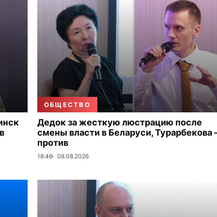
ОБЩЕСТВО
инск
Дедок за жесткую люстрацию после
в
смены власти в Беларуси, Турарбекова
против
18:46
08.08.2026