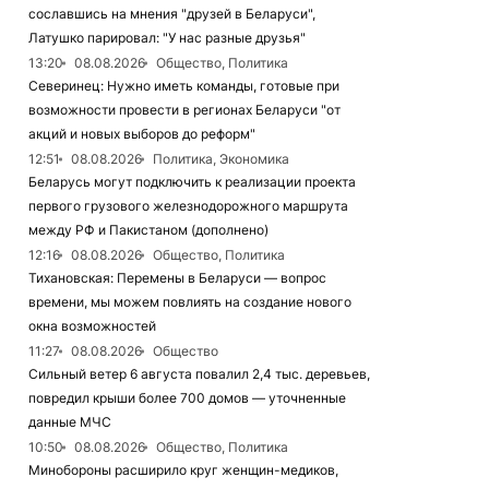
сославшись на мнения "друзей в Беларуси",
Латушко парировал: "У нас разные друзья"
13:20
08.08.2026
Общество, Политика
Северинец: Нужно иметь команды, готовые при
возможности провести в регионах Беларуси "от
акций и новых выборов до реформ"
12:51
08.08.2026
Политика, Экономика
Беларусь могут подключить к реализации проекта
первого грузового железнодорожного маршрута
между РФ и Пакистаном (дополнено)
12:16
08.08.2026
Общество, Политика
Тихановская: Перемены в Беларуси — вопрос
времени, мы можем повлиять на создание нового
окна возможностей
11:27
08.08.2026
Общество
Сильный ветер 6 августа повалил 2,4 тыс. деревьев,
повредил крыши более 700 домов — уточненные
данные МЧС
10:50
08.08.2026
Общество, Политика
Минобороны расширило круг женщин-медиков,