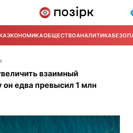
КА
ЭКОНОМИКА
ОБЩЕСТВО
АНАЛИТИКА
БЕЗОП
28
увеличить взаимный
у он едва превысил 1 млн