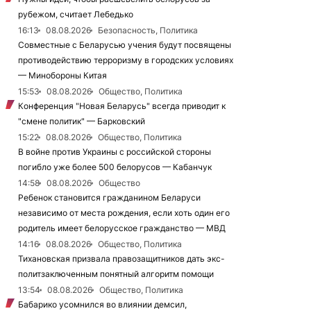
рубежом, считает Лебедько
16:13
08.08.2026
Безопасность, Политика
Совместные с Беларусью учения будут посвящены
противодействию терроризму в городских условиях
— Минобороны Китая
15:53
08.08.2026
Общество, Политика
Конференция "Новая Беларусь" всегда приводит к
"смене политик" — Барковский
15:22
08.08.2026
Общество, Политика
В войне против Украины с российской стороны
погибло уже более 500 белорусов — Кабанчук
14:58
08.08.2026
Общество
Ребенок становится гражданином Беларуси
независимо от места рождения, если хоть один его
родитель имеет белорусское гражданство — МВД
14:16
08.08.2026
Общество, Политика
Тихановская призвала правозащитников дать экс-
политзаключенным понятный алгоритм помощи
13:54
08.08.2026
Общество, Политика
Бабарико усомнился во влиянии демсил,