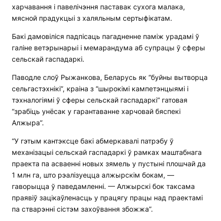
харчавання і павелічэння паставак сухога малака,
мясной прадукцыі з халяльным сертыфікатам.
Бакі дамовіліся падпісаць пагадненне паміж урадамі ў
галіне ветэрынарыі і мемарандума аб супрацы ў сферы
сельскай гаспадаркі.
Паводле слоў Рыжанкова, Беларусь як “буйны вытворца
сельгастэхнікі”, краіна з “шырокімі кампетэнцыямі і
тэхналогіямі ў сферы сельскай гаспадаркі” гатовая
“зрабіць унёсак у гарантаванне харчовай бяспекі
Алжыра”.
“У гэтым кантэксце бакі абмеркавалі патрэбу ў
механізацыі сельскай гаспадаркі ў рамках маштабнага
праекта па асваенні новых зямель у пустыні плошчай да
1 млн га, што рэалізуецца алжырскім бокам, —
гаворыцца ў паведамленні. — Алжырскі бок таксама
праявіў зацікаўленасць у працягу працы над праектамі
па стварэнні сістэм захоўвання збожжа”.