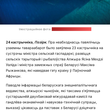
Ілюстрацыйнае фота:
Venti Views / unsplash.com
24 кастрычніка,
Позірк
.
Пра неабходнасць павялічыць
узаемны тавараабарот было заяўлена 23 кастрычніка на
сустрэчы міністра сельскай гаспадаркі, развіцця
сельскіх тэрыторый і рыбалоўства Алжыра Ясіна Мехдзі
Уаліда і міністра замежных спраў Беларусі Максіма
Рыжанкова, які наведвае гэту краіну ў Паўночнай
Афрыцы.
Паводле інфармацыі беларускага знешнепалітычнага
ведамства, алжырскі чыноўнік, які таксама з’яўляецца
сустаршынёй двухбаковай міжурадавай камісіі па
гандлёва-эканамічнай і навукова-тэхнічнай супрацы,
выказаў цікавасць да паставак з Беларусі дзіцячага