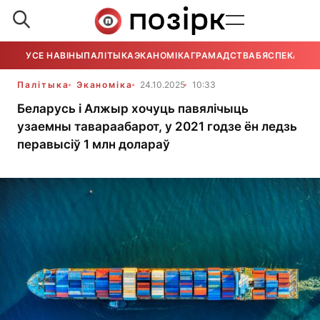
УСЕ НАВІНЫ
ПАЛІТЫКА
ЭКАНОМІКА
ГРАМАДСТВА
БЯСПЕКА
УСЕ
Палітыка
Эканоміка
24.10.2025
10:33
Беларусь і Алжыр хочуць павялічыць
узаемны тавараабарот, у 2021 годзе ён ледзь
перавысіў 1 млн долараў