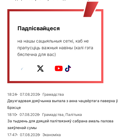
Падпісвайцеся
на нашы сацыяльныя сеткі, каб не
прапусціць важныя навіны (калі гэта
бяспечна для вас)
18:24
07.08.2026
Грамадства
Двухгадовая дзяўчынка выпала з акна чацвёртага паверха ў
Брэсце
18:10
07.08.2026
Грамадства, Палітыка
За тыдзень для дзяцей палітвязняў сабрана амаль палова
заяўленай сумы
17:47
07.08.2026
Эканоміка