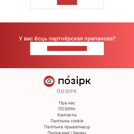
ЧЫТАЦЬ
У вас ёсць партнёрская прапанова?
НАПІШЫЦЕ НАМ
ПОЗІРК
Пра нас
ПОЗІРК+
Кантакты
Палітыка cookie
Палітыка прыватнасці
Палажэнні і ўмовы