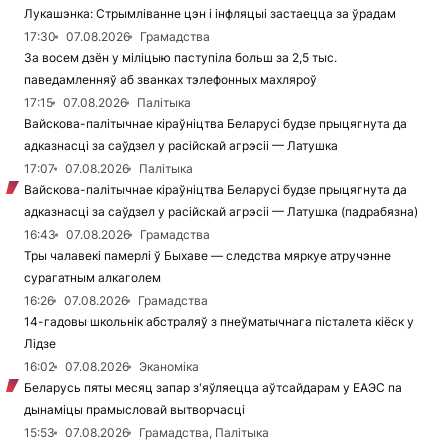
Лукашэнка: Стрымліванне цэн і інфляцыі застаецца за ўрадам
17:30
07.08.2026
Грамадства
За восем дзён у міліцыю паступіла больш за 2,5 тыс.
паведамленняў аб званках тэлефонных махляроў
17:15
07.08.2026
Палітыка
Вайскова-палітычнае кіраўніцтва Беларусі будзе прыцягнута да
адказнасці за саўдзел у расійскай агрэсіі — Латушка
17:07
07.08.2026
Палітыка
Вайскова-палітычнае кіраўніцтва Беларусі будзе прыцягнута да
адказнасці за саўдзел у расійскай агрэсіі — Латушка (падрабязна)
16:43
07.08.2026
Грамадства
Тры чалавекі памерлі ў Быхаве — следства мяркуе атручэнне
сурагатным алкаголем
16:26
07.08.2026
Грамадства
14-гадовы школьнік абстраляў з пнеўматычнага пісталета кіёск у
Лідзе
16:02
07.08.2026
Эканоміка
Беларусь пяты месяц запар з'яўляецца аўтсайдарам у ЕАЭС па
дынаміцы прамысловай вытворчасці
15:53
07.08.2026
Грамадства, Палітыка