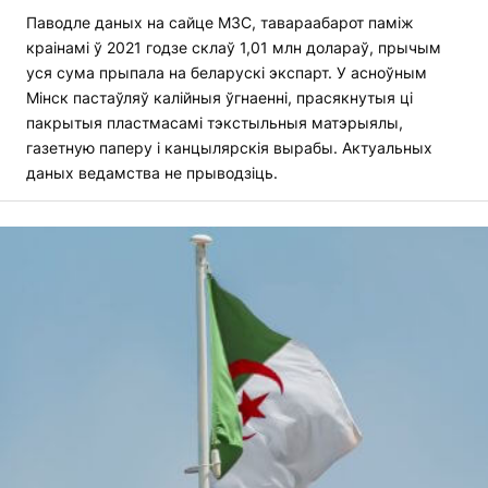
Паводле даных на сайце МЗС, тавараабарот паміж
краінамі ў 2021 годзе склаў 1,01 млн долараў, прычым
уся сума прыпала на беларускі экспарт. У асноўным
Мінск пастаўляў калійныя ўгнаенні, прасякнутыя ці
пакрытыя пластмасамі тэкстыльныя матэрыялы,
газетную паперу і канцылярскія вырабы. Актуальных
даных ведамства не прыводзіць.