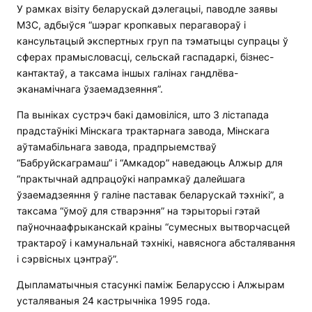
У рамках візіту беларускай дэлегацыі, паводле заявы
МЗС, адбыўся “шэраг кропкавых перагавораў і
кансультацый экспертных груп па тэматыцы супрацы ў
сферах прамысловасці, сельскай гаспадаркі, бізнес-
кантактаў, а таксама іншых галінах гандлёва-
эканамічнага ўзаемадзеяння”.
Па выніках сустрэч бакі дамовіліся, што 3 лістапада
прадстаўнікі Мінскага трактарнага завода, Мінскага
аўтамабільнага завода, прадпрыемстваў
“Бабруйскаграмаш” і “Амкадор” наведаюць Алжыр для
“практычнай адпрацоўкі напрамкаў далейшага
ўзаемадзеяння ў галіне паставак беларускай тэхнікі”, а
таксама “ўмоў для стварэння” на тэрыторыі гэтай
паўночнаафрыканскай краіны “сумесных вытворчасцей
трактароў і камунальнай тэхнікі, навяснога абсталявання
і сэрвісных цэнтраў”.
Дыпламатычныя стасункі паміж Беларуссю і Алжырам
усталяваныя 24 кастрычніка 1995 года.