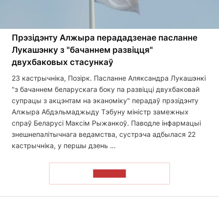
Прэзідэнту Алжыра перададзенае пасланне
Лукашэнку з "бачаннем развіцця"
двухбаковых стасункаў
23 кастрычніка, Позірк. Пасланне Аляксандра Лукашэнкі
"з бачаннем беларускага боку па развіцці двухбаковай
супрацы з акцэнтам на эканоміку" перадаў прэзідэнту
Алжыра Абдэльмаджыду Тэбуну міністр замежных
спраў Беларусі Максім Рыжанкоў. Паводле інфармацыі
знешнепалітычнага ведамства, сустрэча адбылася 22
кастрычніка, у першы дзень …
ЧЫТАЦЬ