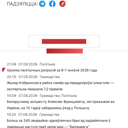
ПАДЗЯЛІЦЦА:
ПАКАЗАЦЬ БОЛЬШ
СТУЖКА НАВІН
21:08
07.08.2026
Палітыка
Хроніка палітычных рэпрэсій за 6–7 жніўня 2026 года
20:15
07.08.2026
Грамадства
Жыхар Кобрынскага раёна памёр ад перадазіроўкі алкаголю —
экспертыза паказала 7,2 праміле
19:39
07.08.2026
Грамадства, Палітыка
Беларускаму актывісту Аляксею Францкевічу, які пражывае ва
Украіне, на 10 гадоў забаронены ўезд у Польшчу
19:22
07.08.2026
Грамадства
Больш за 340 аварыйна-аднаўленчых брыгад задзейнічана ў
ліквідацыі наступстваў непагадзі — "Белэнерга"