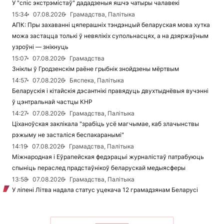
У "спіс экстрэмістаў" дададзеныя яшчэ чатыры чалавекі
15:34
07.08.2026
Грамадства, Палітыка
АПК: Пры захаванні цяперашніх тэндэнцый беларуская мова хутка
можа застацца толькі ў невялікіх супольнасцях, а на дзяржаўным
узроўні — знікнуць
15:07
07.08.2026
Грамадства
Зніклы ў Гродзенскім раёне грыбнік знойдзены мёртвым
14:57
07.08.2026
Бяспека, Палітыка
Беларускія і кітайскія дэсантнікі правядуць двухтыднёвыя вучэнні
ў цэнтральнай частцы КНР
14:27
07.08.2026
Грамадства, Палітыка
Ціханоўская заклікала "зрабіць усё магчымае, каб злачынствы
рэжыму не засталіся беспакаранымі"
14:19
07.08.2026
Грамадства, Палітыка
Міжнародная і Еўрапейская федэрацыі журналістаў патрабуюць
спыніць пераслед прадстаўнікоў беларускай медыясферы
13:58
07.08.2026
Грамадства, Палітыка
У ліпені Літва надала статус уцекача 12 грамадзянам Беларусі