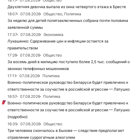
18:17
07.08.2026
Общество
Двухлетняя девочка выпала из окна четвертого этажа в Бресте
18:07
07.08.2026
Общество, Политика
За неделю для детей политзаключенных собрана почти половина
заявленной суммы
17:37
07.08.2026
Экономика
Лукашенко: Сдерживание цен и инфляции остается за
правительством
17:26
07.08.2026
Общество
За восемь дней в милицию поступило более 2,5 тыс. сообщений о
звонках телефонных мошенников
17:11
07.08.2026
Политика
Военно-политическое руководство Беларуси будет привлечено к
ответственности за соучастие в российской агрессии — Латушко
16:57
07.08.2026
Политика
Военно-политическое руководство Беларуси будет привлечено к
ответственности за соучастие в российской агрессии — Латушко
(подробно)
16:35
07.08.2026
Общество
Три человека скончалось в Быхове — следствие предполагает
отравление суррогатным алкоголем