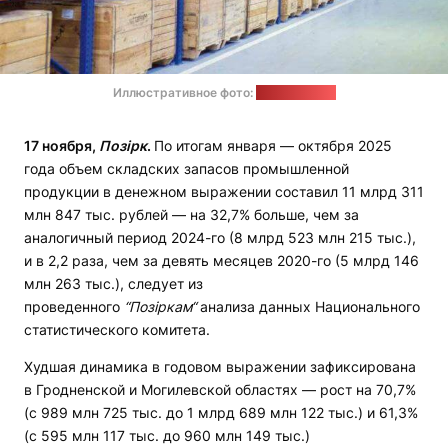
Иллюстративное фото:
optominsk.by
17
н
оября,
Позірк
.
По итогам января — октября 2025
года объем складских запасов промышленной
продукции в денежном выражении составил 11 млрд 311
млн 847 тыс. рублей — на 32,7% больше, чем за
аналогичный период 2024-го (8 млрд 523 млн 215 тыс.),
и в 2,2 раза, чем за девять месяцев 2020-го (5 млрд 146
млн 263 тыс.), следует из
проведенного
“Позiркам“
анализа данных Национального
статистического комитета.
Худшая динамика в годовом выражении зафиксирована
в Гродненской и Могилевской областях — рост на 70,7%
(с 989 млн 725 тыс. до 1 млрд 689 млн 122 тыс.) и 61,3%
(с 595 млн 117 тыс. до 960 млн 149 тыс.)